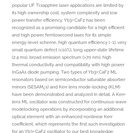
popular UF Ti:sapphire laser applications are limited by
its high ownership cost, system complexity and low
power transfer efficiency. Yb3+:CaF2 has been
recognized as a promising candidate for a high efficient
and high power femtosecond laser, for its simple
energy-level scheme, high quantum efficiency (~1), very
small quantum defect (<10%), long upper-state lifetime
(2.4 ms), broad emission spectrum (>70 nm), high
thermal conductivity and compatibility with high power
InGaAs diode pumping. Two types of Yb3+:CaF2 ML
resonators based on semiconductor saturable absorber
mirrors (SESAM¿s) and Kerr lens mode-locking (KLM)
have been demonstrated and analyzed in detail. A Kerr-
lens ML oscillator was constructed for continuous-wave
modelocking operations by incorporating an additional
optical element with an enhanced nonlinear Kerr
coefficient, which represents the first such investigation
for an Yb3+:CaF2 oscillator to our best knowledge.