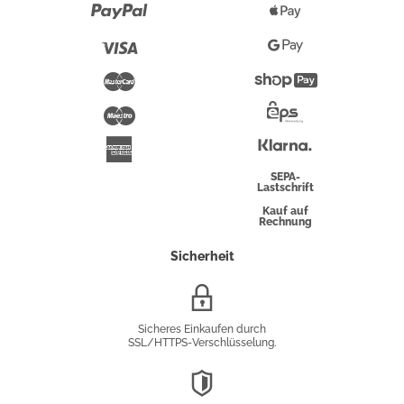
Paypal
Apple
Pay
Visa
Google
Pay
Mastercard
Shopify
Pay
Maestro
Eps-
Überweisung
Klarna
American
Express
SEPA-
Lastschrift
Kauf auf
Rechnung
Sicherheit
SSL/HTTPS-
Verschlüsselung
Sicheres Einkaufen durch
SSL/HTTPS-Verschlüsselung.
DSGVO-