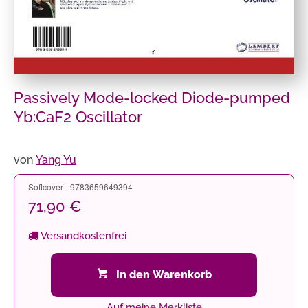
Passively Mode-locked Diode-pumped
Yb:CaF2 Oscillator
von
Yang Yu
Softcover - 9783659649394
71,90 €
Versandkostenfrei
In den Warenkorb
Auf meine Merkliste