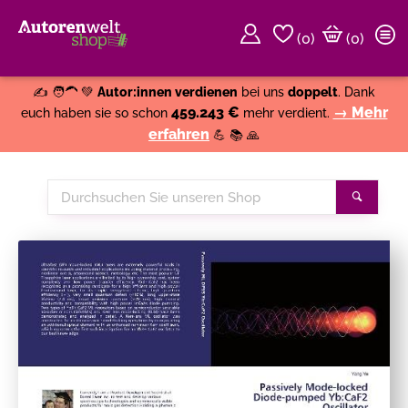
(
0
)
(0)
Weiter einkaufen
Close
✍️ 🧑‍🦱 💚
Autor:innen verdienen
bei uns
doppelt
. Dank
459.243 €
→ Mehr
euch haben sie so schon
mehr verdient.
erfahren
💪 📚 🙏
Durchsuchen
Suche
Sie
unseren
Shop