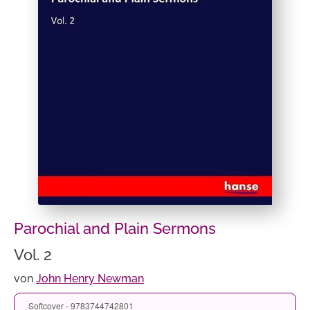
Parochial and Plain Sermons
Vol. 2
von
John Henry Newman
Softcover - 9783744742801