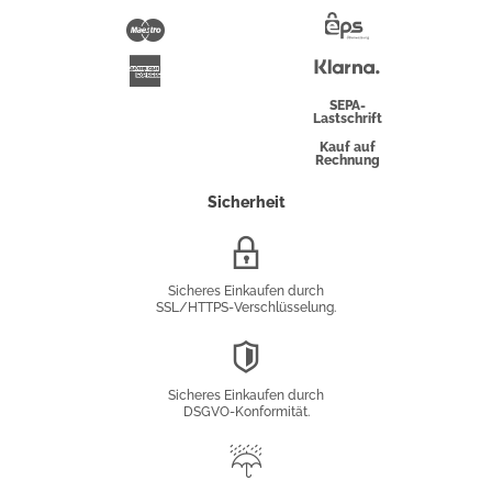
Pay
Maestro
Eps-
Überweisung
Klarna
American
Express
SEPA-
Lastschrift
Kauf auf
Rechnung
Sicherheit
SSL/HTTPS-
Verschlüsselung
Sicheres Einkaufen durch
SSL/HTTPS-Verschlüsselung.
DSGVO-
Konformität
Sicheres Einkaufen durch
DSGVO-Konformität.
Trusted
Shop