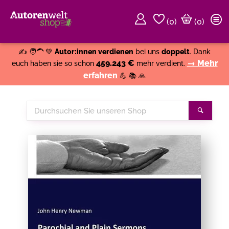
(
0
)
(0)
Weiter einkaufen
Close
✍️ 🧑‍🦱 💚
Autor:innen verdienen
bei uns
doppelt
. Dank
459.243 €
→ Mehr
euch haben sie so schon
mehr verdient.
erfahren
💪 📚 🙏
Durchsuchen
Suche
Sie
unseren
Shop