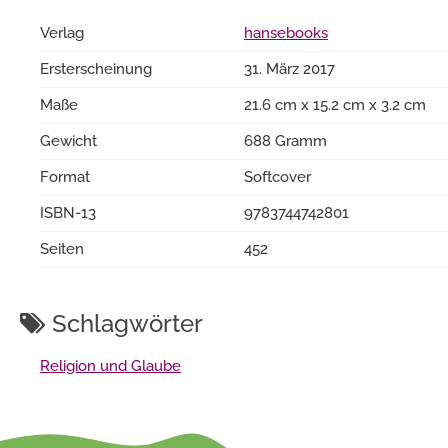
Verlag
hansebooks
Ersterscheinung
31. März 2017
Maße
21.6 cm x 15.2 cm x 3.2 cm
Gewicht
688 Gramm
Format
Softcover
ISBN-13
9783744742801
Seiten
452
Schlagwörter
Religion und Glaube