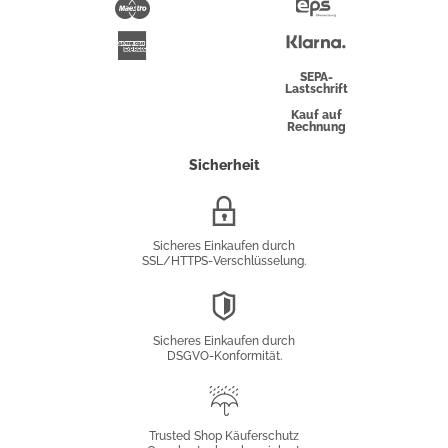
Maestro
Eps-
Überweisung
Klarna
American
Express
SEPA-
Lastschrift
Kauf auf
Rechnung
Sicherheit
SSL/HTTPS-
Verschlüsselung
Sicheres Einkaufen durch
SSL/HTTPS-Verschlüsselung.
DSGVO-
Konformität
Sicheres Einkaufen durch
DSGVO-Konformität.
Trusted
Shop
Trusted Shop Käuferschutz