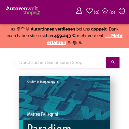
(
0
)
(0)
Weiter einkaufen
Close
✍️ 🧑‍🦱 💚
Autor:innen verdienen
bei uns
doppelt
. Dank
459.243 €
→ Mehr
euch haben sie so schon
mehr verdient.
erfahren
💪 📚 🙏
Durchsuchen
Suche
Sie
unseren
Shop