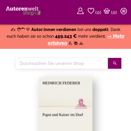
(
0
)
(0)
Weiter einkaufen
Close
✍️ 🧑‍🦱 💚
Autor:innen verdienen
bei uns
doppelt
. Dank
459.243 €
→ Mehr
euch haben sie so schon
mehr verdient.
erfahren
💪 📚 🙏
Durchsuchen
Suche
Sie
unseren
Shop