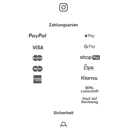
Zahlungsarten
Paypal
Apple
Pay
Visa
Google
Pay
Mastercard
Shopify
Pay
Maestro
Eps-
Überweisung
Klarna
American
Express
SEPA-
Lastschrift
Kauf auf
Rechnung
Sicherheit
SSL/HTTPS-