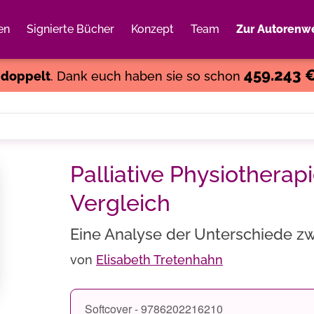
en
Signierte Bücher
Konzept
Team
Zur Autorenwe
Weiter einkaufen
Close
459.243 
s
doppelt
. Dank euch haben sie so schon
Palliative Physiotherap
Vergleich
Eine Analyse der Unterschiede zw
von
Elisabeth Tretenhahn
Softcover - 9786202216210