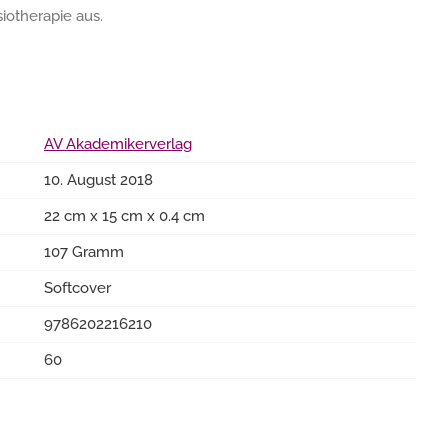
iotherapie aus.
AV Akademikerverlag
10. August 2018
22 cm x 15 cm x 0.4 cm
107 Gramm
Softcover
9786202216210
60