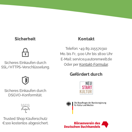
Sicherheit
Kontakt
Telefon: +49 89 215570310
SSL/HTTPS-
Mo. bis Fr., 9:00 Uhr bis 18:00 Uhr
Verschlüsselung
E-Mail: service@autorenwelt.de
Sicheres Einkaufen durch
Oder per
Kontakt-Formular
.
SSL/HTTPS-Verschlüsselung.
fy
Gefördert durch
DSGVO-
Konformität
Sicheres Einkaufen durch
sung
DSGVO-Konformität.
Trusted
Shop
Trusted Shop Käuferschutz
€100 kostenlos abgesichert.
Käuferschutz