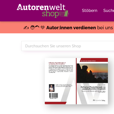
Stöbern
Such
✍️ 🧑‍🦱 💚
Autor:innen verdienen
bei un
Durchsuchen
Sie
unseren
Shop