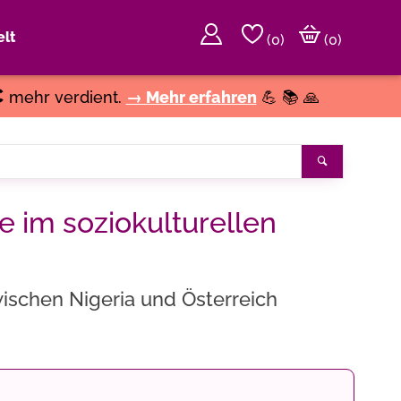
lt
(
0
)
(0)
€
mehr verdient.
→ Mehr erfahren
💪 📚 🙏
Suchen
ie im soziokulturellen
ischen Nigeria und Österreich