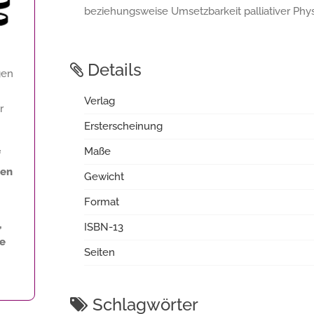
beziehungsweise Umsetzbarkeit palliativer Phys
Details
gen
Verlag
r
Ersterscheinung
Maße
f
len
Gewicht
Format
,
ISBN-13
ne
Seiten
Schlagwörter