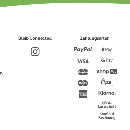
Bleib Connected
Zahlungsarten
Paypal
Apple
Pay
Visa
Google
Pay
Mastercard
Shopi
um
Pay
Maestro
Eps-
Überwei
Klarna
American
Express
SEPA-
Lastschrift
Kauf auf
Rechnung