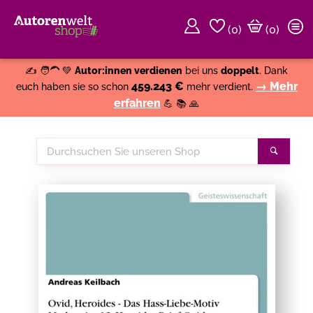
(
0
)
(0)
Weiter einkaufen
Close
✍️ 🧑‍🦱 💚
Autor:innen verdienen
bei uns
doppelt
. Dank
459.243 €
→ Mehr
euch haben sie so schon
mehr verdient.
erfahren
💪 📚 🙏
Durchsuchen
Suche
Sie
unseren
Shop