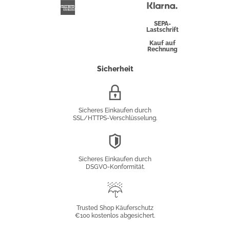
Überweisung
Klarna
American
Express
SEPA-
Lastschrift
Kauf auf
Rechnung
Sicherheit
SSL/HTTPS-
Verschlüsselung
Sicheres Einkaufen durch
SSL/HTTPS-Verschlüsselung.
DSGVO-
Konformität
Sicheres Einkaufen durch
DSGVO-Konformität.
Trusted
Shop
Trusted Shop Käuferschutz
€100 kostenlos abgesichert.
Käuferschutz