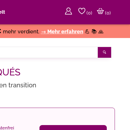
lt
(
0
)
(0)
€
mehr verdient.
→ Mehr erfahren
💪 📚 🙏
Suchen
QUÉS
n transition
tenfrei