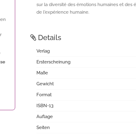
sur la diversité des émotions humaines et des 
de l'expérience humaine.
gen
r
Details
Verlag
f
se
Ersterscheinung
Maße
Gewicht
Format
ISBN-13
Auflage
Seiten