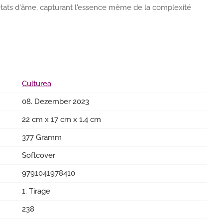
états d'âme, capturant l'essence même de la complexité
Culturea
08. Dezember 2023
22 cm x 17 cm x 1.4 cm
377 Gramm
Softcover
9791041978410
1. Tirage
238