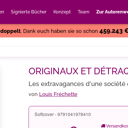
en
Signierte Bücher
Konzept
Team
Zur Autorenwe
Weiter einkaufen
Close
459.243 
s
doppelt
. Dank euch haben sie so schon
ORIGINAUX ET DÉTRA
Les extravagances d'une société e
von
Louis Fréchette
Softcover - 9791041978410
Versandkos