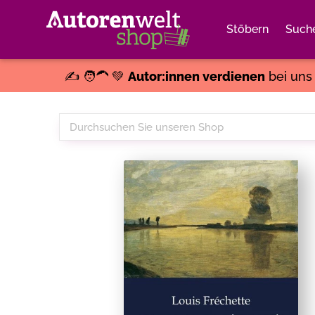
Stöbern
Such
✍️ 🧑‍🦱 💚
Autor:innen verdienen
bei un
Durchsuchen
Sie
unseren
Shop