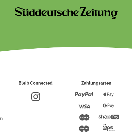
Bleib Connected
Zahlungsarten
Paypal
Apple
Pay
Visa
Google
Pay
Mastercard
Shopi
um
Pay
Maestro
Eps-