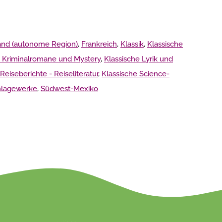
and (autonome Region)
,
Frankreich
,
Klassik
,
Klassische
e Kriminalromane und Mystery
,
Klassische Lyrik und
Reiseberichte - Reiseliteratur
,
Klassische Science-
chlagewerke
,
Südwest-Mexiko