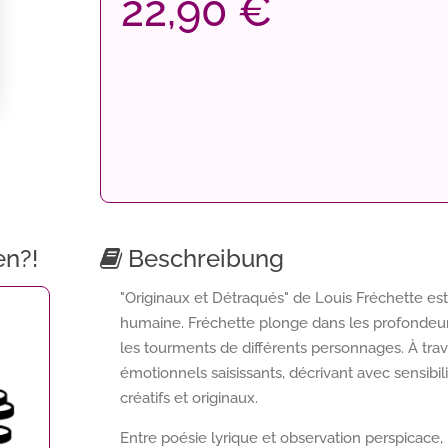
22,90 €
en?!
Beschreibung
"Originaux et Détraqués" de Louis Fréchette es
humaine. Fréchette plonge dans les profondeurs 
les tourments de différents personnages. À trave
émotionnels saisissants, décrivant avec sensibil
créatifs et originaux.
Entre poésie lyrique et observation perspicace,