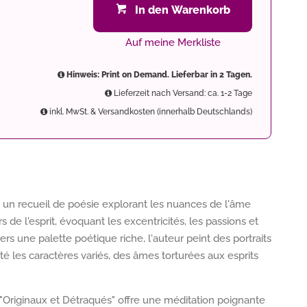
In den Warenkorb
Auf meine Merkliste
Hinweis: Print on Demand. Lieferbar in 2 Tagen.
Lieferzeit nach Versand: ca. 1-2 Tage
inkl. MwSt. & Versandkosten (innerhalb Deutschlands)
t un recueil de poésie explorant les nuances de l'âme
de l'esprit, évoquant les excentricités, les passions et
rs une palette poétique riche, l'auteur peint des portraits
ité les caractères variés, des âmes torturées aux esprits
 "Originaux et Détraqués" offre une méditation poignante