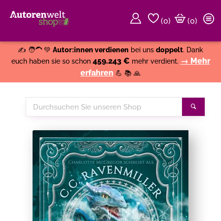
(
0
)
(0)
Weiter einkaufen
Close
✍️ 🧑‍🦱 💚
Autor:innen verdienen
bei uns
doppelt
. Dank
459.243 €
→ Mehr
euch haben sie so schon
mehr verdient.
erfahren
💪 📚 🙏
Durchsuchen
Suche
Sie
unseren
Shop