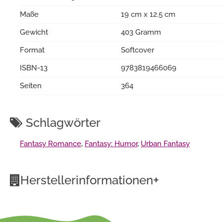
Maße
19 cm x 12.5 cm
Gewicht
403 Gramm
Format
Softcover
ISBN-13
9783819466069
Seiten
364
Schlagwörter
Fantasy Romance
,
Fantasy: Humor
,
Urban Fantasy
+
Herstellerinformationen