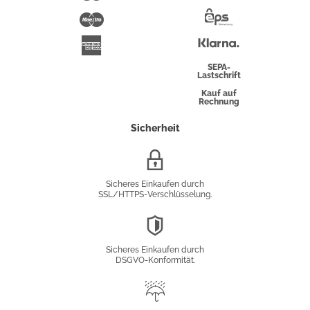
Pay
Maestro
Eps-
Überweisung
Klarna
American
Express
SEPA-
Lastschrift
Kauf auf
Rechnung
Sicherheit
SSL/HTTPS-
Verschlüsselung
Sicheres Einkaufen durch
SSL/HTTPS-Verschlüsselung.
DSGVO-
Konformität
Sicheres Einkaufen durch
DSGVO-Konformität.
Trusted
Shop