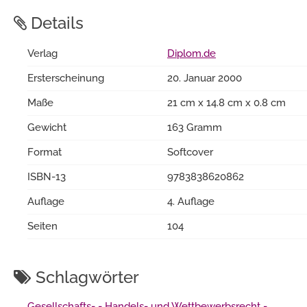
Details
Verlag
Diplom.de
Ersterscheinung
20. Januar 2000
Maße
21 cm x 14.8 cm x 0.8 cm
Gewicht
163 Gramm
Format
Softcover
ISBN-13
9783838620862
Auflage
4. Auflage
Seiten
104
Schlagwörter
Gesellschafts- - Handels- und Wettbewerbsrecht -