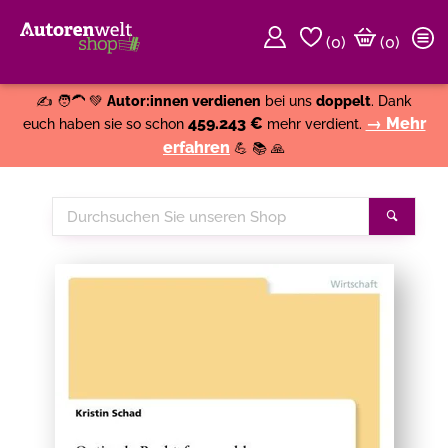
(
0
)
(0)
Weiter einkaufen
Close
✍️ 🧑‍🦱 💚
Autor:innen verdienen
bei uns
doppelt
. Dank
459.243 €
→ Mehr
euch haben sie so schon
mehr verdient.
erfahren
💪 📚 🙏
Durchsuchen
Suche
Sie
unseren
Shop