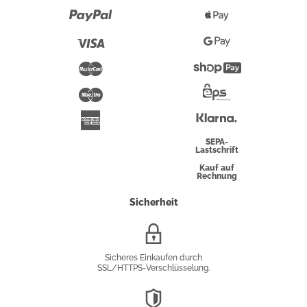
Paypal
Apple
Pay
Visa
Google
Pay
Mastercard
Shopify
Pay
Maestro
Eps-
Überweisung
Klarna
American
Express
SEPA-
Lastschrift
Kauf auf
Rechnung
Sicherheit
SSL/HTTPS-
Verschlüsselung
Sicheres Einkaufen durch
SSL/HTTPS-Verschlüsselung.
DSGVO-