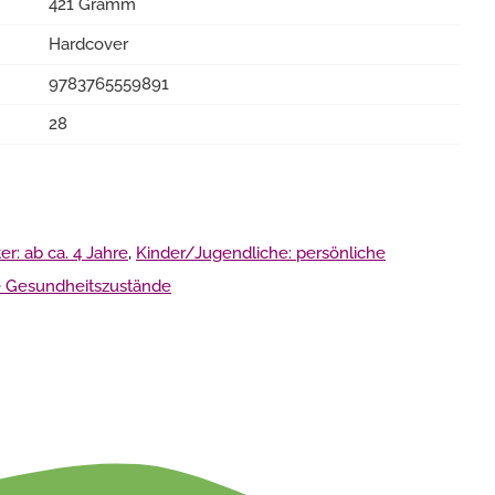
421 Gramm
Hardcover
9783765559891
28
r: ab ca. 4 Jahre
,
Kinder/Jugendliche: persönliche
e Gesundheitszustände