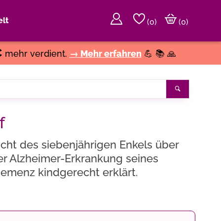
lt
(
0
)
(0)
€
mehr verdient.
→ Mehr erfahren
💪 📚 🙏
Suchen
f
icht des siebenjährigen Enkels über
er Alzheimer-Erkrankung seines
emenz kindgerecht erklärt.