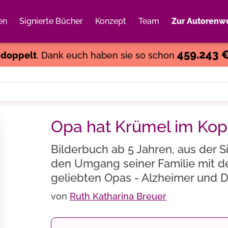
en
Signierte Bücher
Konzept
Team
Zur Autorenwe
Weiter einkaufen
Close
459.243 
s
doppelt
. Dank euch haben sie so schon
Opa hat Krümel im Kop
Bilderbuch ab 5 Jahren, aus der S
den Umgang seiner Familie mit d
geliebten Opas - Alzheimer und D
von
Ruth Katharina Breuer