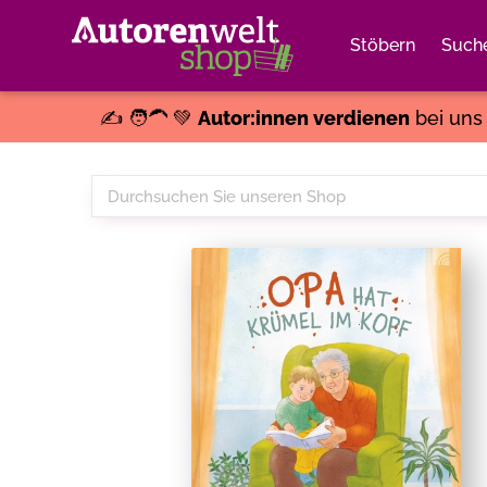
Stöbern
Such
✍️ 🧑‍🦱 💚
Autor:innen verdienen
bei un
Durchsuchen
Sie
unseren
Shop