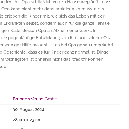
holfen. Als Opa schließlich von zu Hause wegläuft, muss
n: Opa kann nicht mehr daheimbleiben, er muss in ein
e erleben die Kinder mit, wie sich das Leben mit der
n Erkrankten selbst, sondern auch für die ganze Familie.
rigen Kalle, dessen Opa an Alzheimer erkrankt. In
le die gegenläufige Entwicklung von ihm und seinem Opa
r weniger Hilfe braucht, ist es bei Opa genau umgekehrt.
e Geschichte, dass es für Kinder ganz normal ist, Dinge
m wichtigsten ist ohnehin nicht das, was wir können,
euer
Brunnen Verlag GmbH
30. August 2024
28 cm x 23 cm