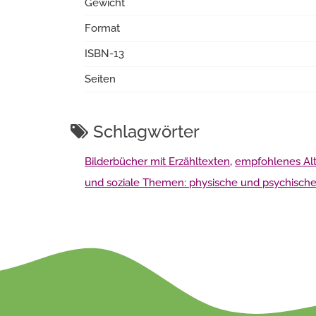
Gewicht
Format
ISBN-13
Seiten
Schlagwörter
Bilderbücher mit Erzähltexten
,
empfohlenes Alte
und soziale Themen: physische und psychisch