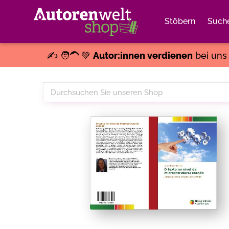
Stöbern
Such
✍️ 🧑‍🦱 💚
Autor:innen verdienen
bei un
Durchsuchen
Sie
unseren
Shop