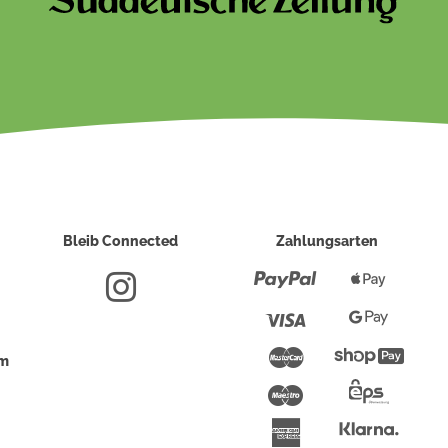
Bleib Connected
Zahlungsarten
Paypal
Apple
Pay
Visa
Google
Pay
Mastercard
Shopi
um
Pay
Maestro
Eps-
Überwei
Klarna
American