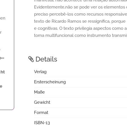
manifesta, não acontece uma relação automátic
Evidentemente,não se pode ver os elementos
preciso percebê-los como recursos responsávei
gen
texto de Ricardo Ramos se ressignifica, porque
e cognitivas. O texto privilegia aspectos como a 
r
torna multifuncional como instrumento transmi
f
Details
o«
Verlag
cht
Ersterscheinung
ne
Maße
Gewicht
Format
ISBN-13