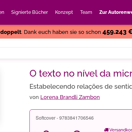
en
Signierte Bücher
Konzept
Team
Zur Autorenwe
Weiter einkaufen
Close
459.243 
s
doppelt
. Dank euch haben sie so schon
O texto no nível da mic
Estabelecendo relações de senti
von
Lorena Brandli Zambon
Softcover - 9783841706546
Versandkos