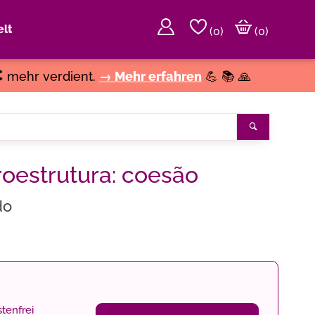
lt
(
0
)
(0)
€
mehr verdient.
→ Mehr erfahren
💪 📚 🙏
Suchen
roestrutura: coesão
do
tenfrei