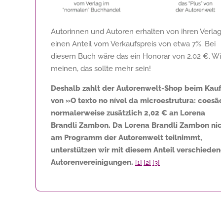
Autorinnen und Autoren erhalten von ihren Verla
einen Anteil vom Verkaufspreis von etwa 7%. Bei
diesem Buch wäre das ein Honorar von
2,02 €
. Wi
meinen, das sollte mehr sein!
Deshalb zahlt der Autorenwelt-Shop beim Kau
von »O texto no nível da microestrutura: coesã
normalerweise zusätzlich
2,02 €
an Lorena
Brandli Zambon. Da Lorena Brandli Zambon ni
am Programm der Autorenwelt teilnimmt,
unterstützen wir mit diesem Anteil verschiede
Autorenvereinigungen.
[1]
[2]
[3]