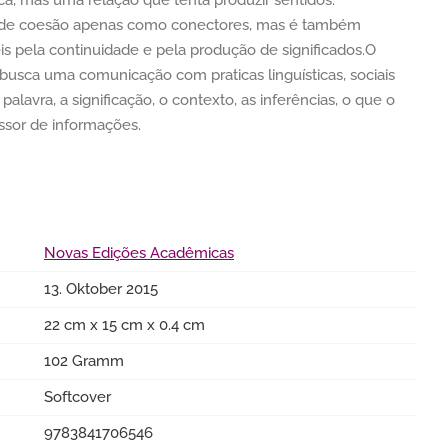
a, mas uma relação que tenta produzir sentidos.
 de coesão apenas como conectores, mas é também
s pela continuidade e pela produção de significados.O
 busca uma comunicação com praticas linguísticas, sociais
palavra, a significação, o contexto, as inferências, o que o
ssor de informações.
Novas Edições Acadêmicas
13. Oktober 2015
22 cm x 15 cm x 0.4 cm
102 Gramm
Softcover
9783841706546