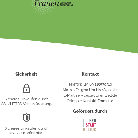
Sicherheit
Kontakt
Telefon: +49 89 215570310
SSL/HTTPS-
Mo. bis Fr., 9:00 Uhr bis 18:00 Uhr
Verschlüsselung
E-Mail: service@autorenwelt.de
Sicheres Einkaufen durch
Oder per
Kontakt-Formular
.
SSL/HTTPS-Verschlüsselung.
fy
Gefördert durch
DSGVO-
Konformität
Sicheres Einkaufen durch
sung
DSGVO-Konformität.