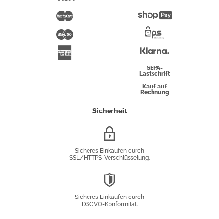
Pay
Mastercard
Shopify
Pay
Maestro
Eps-
Überweisung
Klarna
American
Express
SEPA-
Lastschrift
Kauf auf
Rechnung
Sicherheit
SSL/HTTPS-
Verschlüsselung
Sicheres Einkaufen durch
SSL/HTTPS-Verschlüsselung.
DSGVO-
Konformität
Sicheres Einkaufen durch
DSGVO-Konformität.