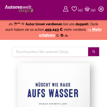
(
0
)
(0)
Weiter einkaufen
Close
✍️ 🧑‍🦱 💚
Autor:innen verdienen
bei uns
doppelt
. Dank
459.243 €
→ Mehr
euch haben sie so schon
mehr verdient.
erfahren
💪 📚 🙏
Durchsuchen
Suche
Sie
unseren
Shop