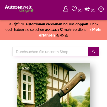
(
0
)
(0)
Weiter einkaufen
Close
✍️ 🧑‍🦱 💚
Autor:innen verdienen
bei uns
doppelt
. Dank
459.243 €
→ Mehr
euch haben sie so schon
mehr verdient.
erfahren
💪 📚 🙏
Durchsuchen
Suche
Sie
unseren
Shop