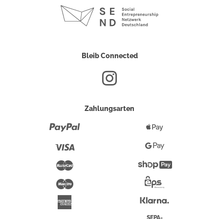
Bleib Connected
Zahlungsarten
Paypal
Apple
Pay
Visa
Google
Pay
Mastercard
Shopify
Pay
Maestro
Eps-
Überweisung
Klarna
American
Express
SEPA-