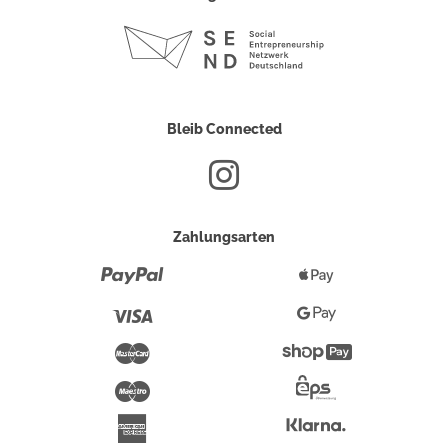
Bleib Connected
Zahlungsarten
Paypal
Apple
Pay
Visa
Google
Pay
Mastercard
Shopify
Pay
Maestro
Eps-
Überweisung
Klarna
American