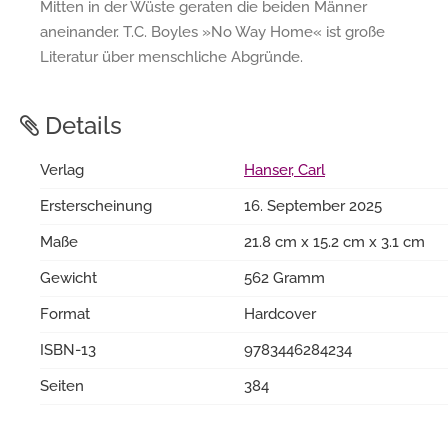
Mitten in der Wüste geraten die beiden Männer
aneinander. T.C. Boyles »No Way Home« ist große
Literatur über menschliche Abgründe.
Details
Verlag
Hanser, Carl
Ersterscheinung
16. September 2025
Maße
21.8 cm x 15.2 cm x 3.1 cm
Gewicht
562 Gramm
Format
Hardcover
ISBN-13
9783446284234
Seiten
384