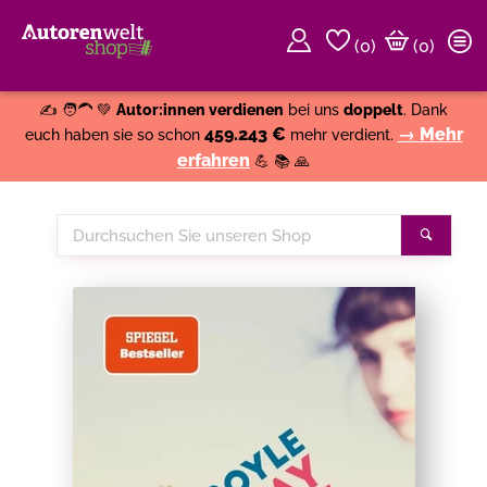
(
0
)
(0)
Weiter einkaufen
Close
✍️ 🧑‍🦱 💚
Autor:innen verdienen
bei uns
doppelt
. Dank
459.243 €
→ Mehr
euch haben sie so schon
mehr verdient.
erfahren
💪 📚 🙏
Durchsuchen
Suche
Sie
unseren
Shop