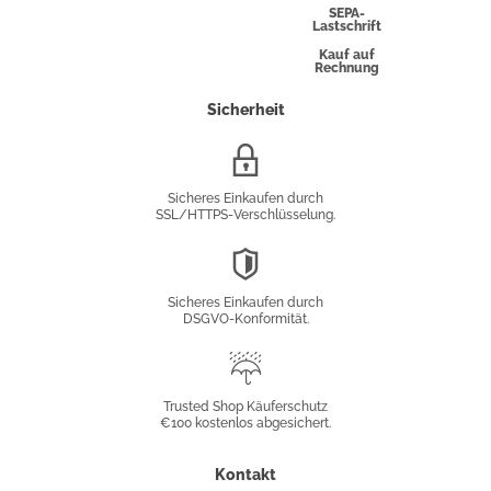
Express
SEPA-
Lastschrift
Kauf auf
Rechnung
Sicherheit
SSL/HTTPS-
Verschlüsselung
Sicheres Einkaufen durch
SSL/HTTPS-Verschlüsselung.
DSGVO-
Konformität
Sicheres Einkaufen durch
DSGVO-Konformität.
Trusted
Shop
Trusted Shop Käuferschutz
€100 kostenlos abgesichert.
Käuferschutz
Kontakt