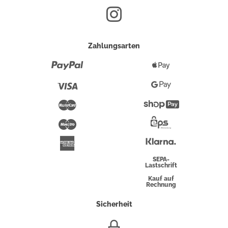
Zahlungsarten
Paypal
Apple
Pay
Visa
Google
Pay
Mastercard
Shopify
Pay
Maestro
Eps-
Überweisung
Klarna
American
Express
SEPA-
Lastschrift
Kauf auf
Rechnung
Sicherheit
SSL/HTTPS-