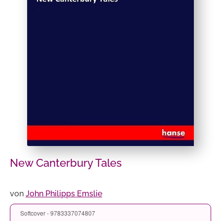
New Canterbury Tales
von
John Philipps Emslie
Softcover - 9783337074807