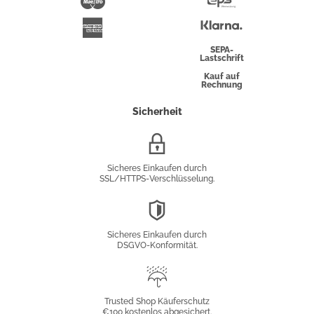
Maestro
Eps-
Überweisung
Klarna
American
Express
SEPA-
Lastschrift
Kauf auf
Rechnung
Sicherheit
SSL/HTTPS-
Verschlüsselung
Sicheres Einkaufen durch
SSL/HTTPS-Verschlüsselung.
DSGVO-
Konformität
Sicheres Einkaufen durch
DSGVO-Konformität.
Trusted
Shop
Trusted Shop Käuferschutz
€100 kostenlos abgesichert.