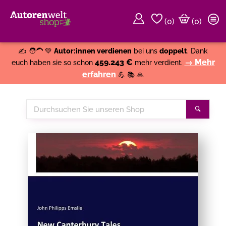
(
0
)
(0)
Weiter einkaufen
Close
✍️ 🧑‍🦱 💚
Autor:innen verdienen
bei uns
doppelt
. Dank
459.243 €
→ Mehr
euch haben sie so schon
mehr verdient.
erfahren
💪 📚 🙏
Durchsuchen
Suche
Sie
unseren
Shop