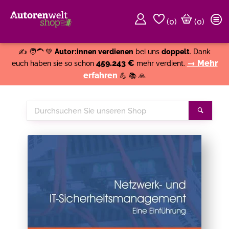
(
0
)
(0)
Weiter einkaufen
Close
✍️ 🧑‍🦱 💚
Autor:innen verdienen
bei uns
doppelt
. Dank
459.243 €
→ Mehr
euch haben sie so schon
mehr verdient.
erfahren
💪 📚 🙏
Durchsuchen
Suche
Sie
unseren
Shop