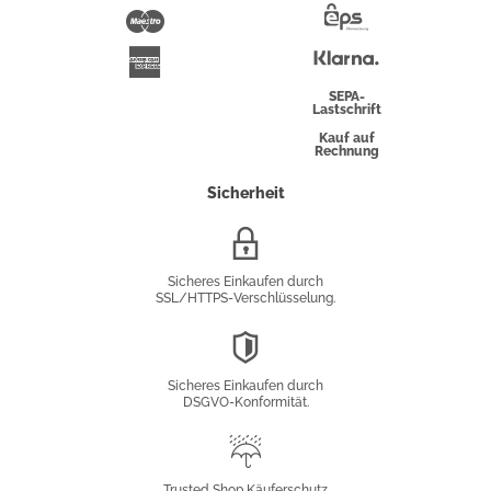
Pay
Maestro
Eps-
Überweisung
Klarna
American
Express
SEPA-
Lastschrift
Kauf auf
Rechnung
Sicherheit
SSL/HTTPS-
Verschlüsselung
Sicheres Einkaufen durch
SSL/HTTPS-Verschlüsselung.
DSGVO-
Konformität
Sicheres Einkaufen durch
DSGVO-Konformität.
Trusted
Shop
Trusted Shop Käuferschutz