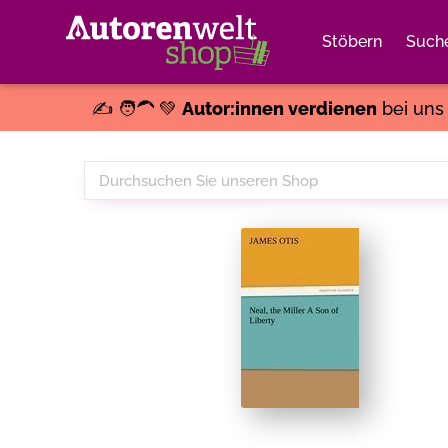
Stöbern
Such
✍️ 🧑‍🦱 💚
Autor:innen verdienen
bei un
Durchsuchen
Sie
unseren
Shop