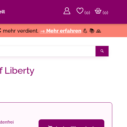
lt
(
0
)
(0)
€
mehr verdient.
→ Mehr erfahren
💪 📚 🙏
Suchen
f Liberty
tenfrei