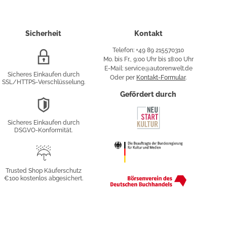
Sicherheit
Kontakt
Telefon: +49 89 215570310
SSL/HTTPS-
Mo. bis Fr., 9:00 Uhr bis 18:00 Uhr
Verschlüsselung
E-Mail: service@autorenwelt.de
Sicheres Einkaufen durch
Oder per
Kontakt-Formular
.
SSL/HTTPS-Verschlüsselung.
fy
Gefördert durch
DSGVO-
Konformität
Sicheres Einkaufen durch
sung
DSGVO-Konformität.
Trusted
Shop
Trusted Shop Käuferschutz
€100 kostenlos abgesichert.
Käuferschutz