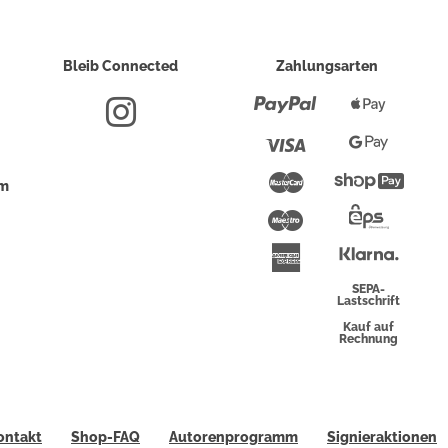
Bleib Connected
Zahlungsarten
Paypal
Apple
Pay
Visa
Google
Pay
Mastercard
Shopi
um
Pay
Maestro
Eps-
Überwei
Klarna
American
Express
SEPA-
Lastschrift
Kauf auf
Rechnung
ontakt
Shop-FAQ
Autorenprogramm
Signieraktionen