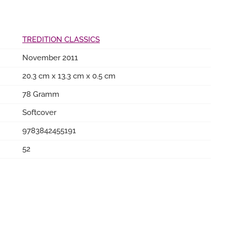
TREDITION CLASSICS
November 2011
20.3 cm x 13.3 cm x 0.5 cm
78 Gramm
Softcover
9783842455191
52