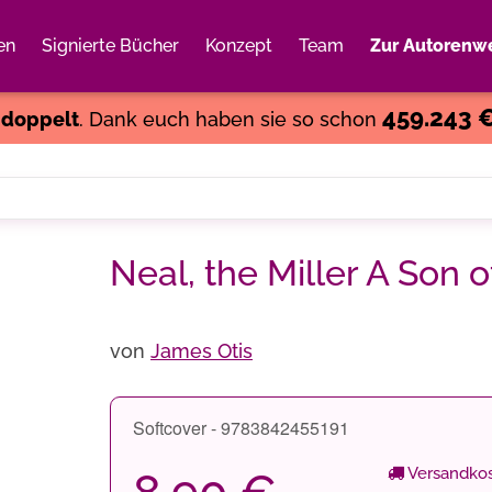
en
Signierte Bücher
Konzept
Team
Zur Autorenwe
Weiter einkaufen
Close
459.243 
s
doppelt
. Dank euch haben sie so schon
Neal, the Miller A Son o
von
James Otis
Softcover - 9783842455191
Versandkos