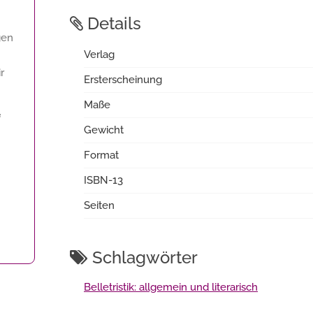
Details
gen
Verlag
r
Ersterscheinung
Maße
f
Gewicht
Format
ISBN-13
Seiten
Schlagwörter
Belletristik: allgemein und literarisch