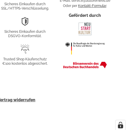
Verschlüsselung
E-Mail: service@autorenwelt.de
Sicheres Einkaufen durch
Oder per
Kontakt-Formular
.
SSL/HTTPS-Verschlüsselung.
fy
Gefördert durch
DSGVO-
Konformität
Sicheres Einkaufen durch
sung
DSGVO-Konformität.
Trusted
Shop
Trusted Shop Käuferschutz
€100 kostenlos abgesichert.
Käuferschutz
ertrag widerrufen