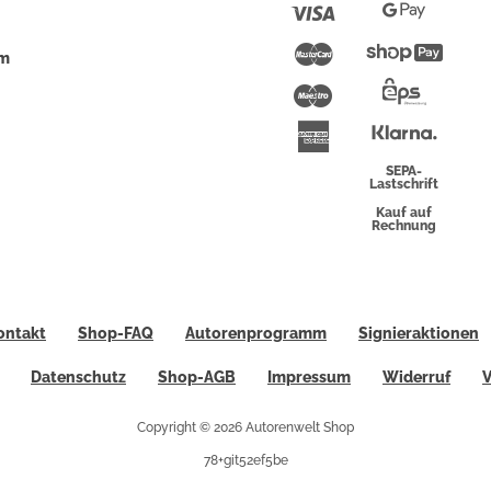
Pay
Visa
Google
Pay
Mastercard
Shopi
um
Pay
Maestro
Eps-
Überwei
Klarna
American
Express
SEPA-
Lastschrift
Kauf auf
Rechnung
ontakt
Shop-FAQ
Autorenprogramm
Signieraktionen
Datenschutz
Shop-AGB
Impressum
Widerruf
V
Copyright © 2026 Autorenwelt Shop
78+git52ef5be