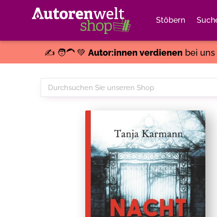
Stöbern
Such
✍️ 🧑‍🦱 💚
Autor:innen verdienen
bei un
Durchsuchen
Sie
unseren
Shop