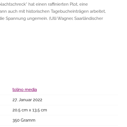
chtschreck“ hat einen raffinierten Plot, eine
nn auch mit historischen Tagebucheinträgen arbeitet,
ie Spannung ungemein. (Ulli Wagner, Saarländischer
tolino media
27. Januar 2022
20.5 cm x 13.5 cm
350 Gramm