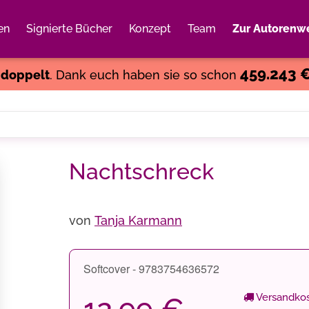
en
Signierte Bücher
Konzept
Team
Zur Autorenwe
Weiter einkaufen
Close
459.243 
s
doppelt
. Dank euch haben sie so schon
Nachtschreck
von
Tanja Karmann
Softcover - 9783754636572
Versandkos