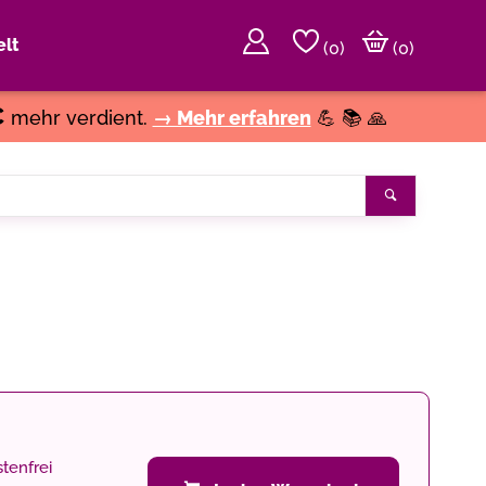
lt
(
0
)
(0)
€
mehr verdient.
→ Mehr erfahren
💪 📚 🙏
Suchen
tenfrei