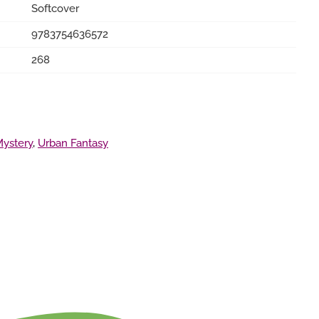
Softcover
9783754636572
268
Mystery
,
Urban Fantasy