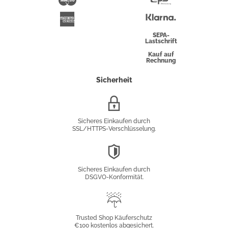
Überweisung
Klarna
American
Express
SEPA-
Lastschrift
Kauf auf
Rechnung
Sicherheit
SSL/HTTPS-
Verschlüsselung
Sicheres Einkaufen durch
SSL/HTTPS-Verschlüsselung.
DSGVO-
Konformität
Sicheres Einkaufen durch
DSGVO-Konformität.
Trusted
Shop
Trusted Shop Käuferschutz
€100 kostenlos abgesichert.
Käuferschutz