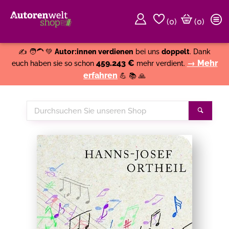
(
0
)
(0)
Weiter einkaufen
Close
✍️ 🧑‍🦱 💚
Autor:innen verdienen
bei uns
doppelt
. Dank
459.243 €
→ Mehr
euch haben sie so schon
mehr verdient.
erfahren
💪 📚 🙏
Durchsuchen
Suche
Sie
unseren
Shop