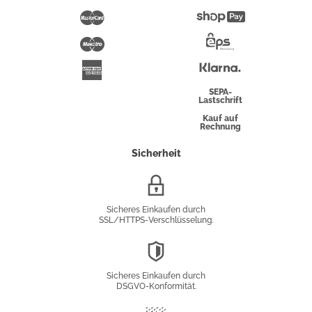
Pay
Mastercard
Shopify
Pay
Maestro
Eps-
Überweisung
Klarna
American
Express
SEPA-
Lastschrift
Kauf auf
Rechnung
Sicherheit
SSL/HTTPS-
Verschlüsselung
Sicheres Einkaufen durch
SSL/HTTPS-Verschlüsselung.
DSGVO-
Konformität
Sicheres Einkaufen durch
DSGVO-Konformität.