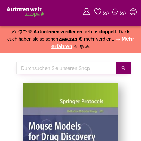
(
0
)
(0)
Weiter einkaufen
Close
✍️ 🧑‍🦱 💚
Autor:innen verdienen
bei uns
doppelt
. Dank
459.243 €
→ Mehr
euch haben sie so schon
mehr verdient.
erfahren
💪 📚 🙏
Durchsuchen
Suche
Sie
unseren
Shop