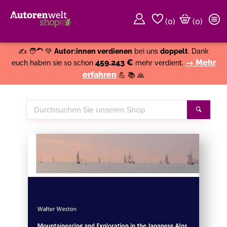
(
0
)
(0)
Weiter einkaufen
Close
✍️ 🧑‍🦱 💚
Autor:innen verdienen
bei uns
doppelt
. Dank
459.243 €
→ Mehr
euch haben sie so schon
mehr verdient.
erfahren
💪 📚 🙏
Durchsuchen
Suche
Sie
unseren
Shop