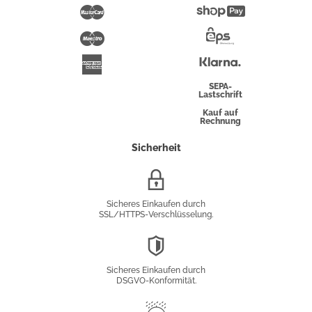
Pay
Mastercard
Shopify
Pay
Maestro
Eps-
Überweisung
Klarna
American
Express
SEPA-
Lastschrift
Kauf auf
Rechnung
Sicherheit
SSL/HTTPS-
Verschlüsselung
Sicheres Einkaufen durch
SSL/HTTPS-Verschlüsselung.
DSGVO-
Konformität
Sicheres Einkaufen durch
DSGVO-Konformität.
Trusted