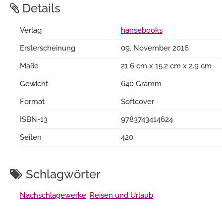
Details
Verlag
hansebooks
Ersterscheinung
09. November 2016
Maße
21.6 cm x 15.2 cm x 2.9 cm
Gewicht
640 Gramm
Format
Softcover
ISBN-13
9783743414624
Seiten
420
Schlagwörter
Nachschlagewerke
,
Reisen und Urlaub