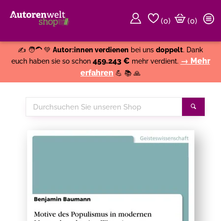
(
0
)
(0)
Weiter einkaufen
Close
✍️ 🧑‍🦱 💚
Autor:innen verdienen
bei uns
doppelt
. Dank
459.243 €
→ Mehr
euch haben sie so schon
mehr verdient.
erfahren
💪 📚 🙏
Durchsuchen
Suche
Sie
unseren
Shop