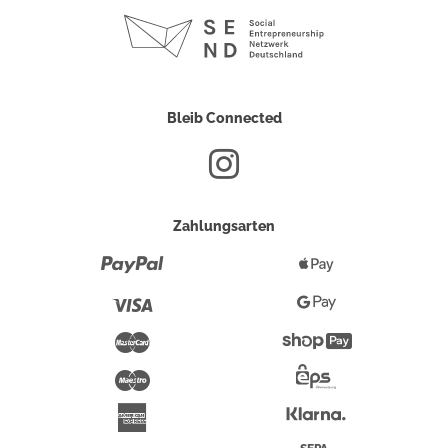
Bleib Connected
Zahlungsarten
Paypal
Apple
Pay
Visa
Google
Pay
Mastercard
Shopify
Pay
Maestro
Eps-
Überweisung
Klarna
American
Express