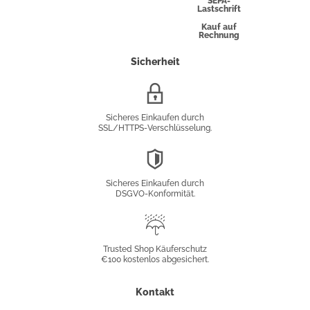
SEPA-
Lastschrift
Kauf auf
Rechnung
Sicherheit
SSL/HTTPS-
Verschlüsselung
Sicheres Einkaufen durch
SSL/HTTPS-Verschlüsselung.
DSGVO-
Konformität
Sicheres Einkaufen durch
DSGVO-Konformität.
Trusted
Shop
Trusted Shop Käuferschutz
€100 kostenlos abgesichert.
Käuferschutz
Kontakt