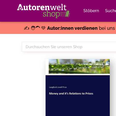
Stöbern
Such
✍️ 🧑‍🦱 💚
Autor:innen verdienen
bei un
Durchsuchen
Sie
unseren
Shop