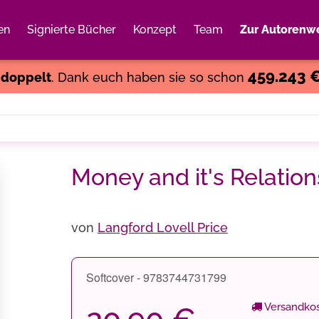
en
Signierte Bücher
Konzept
Team
Zur Autorenwe
Weiter einkaufen
Close
459.243 
s
doppelt
. Dank euch haben sie so schon
Money and it's Relation
von
Langford Lovell Price
Softcover - 9783744731799
Versandkos