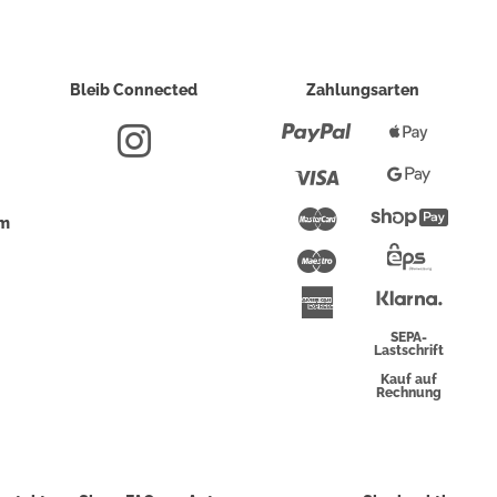
Bleib Connected
Zahlungsarten
Paypal
Apple
Pay
Visa
Google
Pay
Mastercard
Shopi
um
Pay
Maestro
Eps-
Überwei
Klarna
American
Express
SEPA-
Lastschrift
Kauf auf
Rechnung