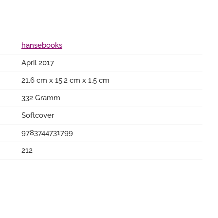
hansebooks
April 2017
21.6 cm x 15.2 cm x 1.5 cm
332 Gramm
Softcover
9783744731799
212