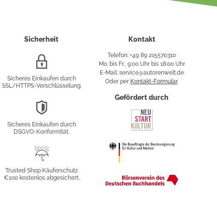
Sicherheit
Kontakt
Telefon: +49 89 215570310
SSL/HTTPS-
Mo. bis Fr., 9:00 Uhr bis 18:00 Uhr
Verschlüsselung
E-Mail: service@autorenwelt.de
Sicheres Einkaufen durch
Oder per
Kontakt-Formular
.
SSL/HTTPS-Verschlüsselung.
fy
Gefördert durch
DSGVO-
Konformität
Sicheres Einkaufen durch
sung
DSGVO-Konformität.
Trusted
Shop
Trusted Shop Käuferschutz
€100 kostenlos abgesichert.
Käuferschutz