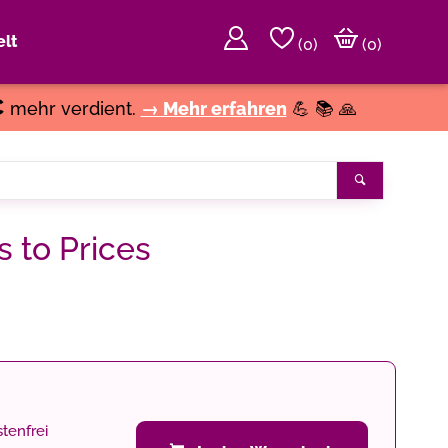
lt
(
0
)
(0)
€
mehr verdient.
→ Mehr erfahren
💪 📚 🙏
Suchen
s to Prices
tenfrei