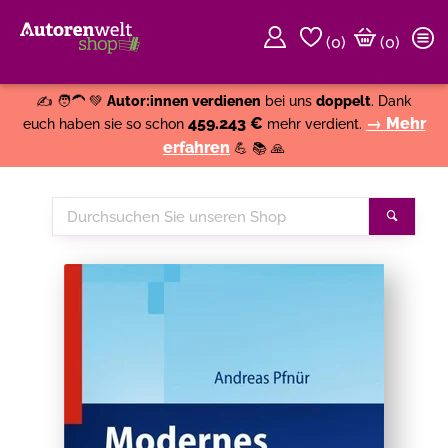
(
0
)
(0)
Weiter einkaufen
Close
✍️ 🧑‍🦱 💚
Autor:innen verdienen
bei uns
doppelt
. Dank
459.243 €
→ Mehr
euch haben sie so schon
mehr verdient.
erfahren
💪 📚 🙏
Durchsuchen
Suche
Sie
unseren
Shop