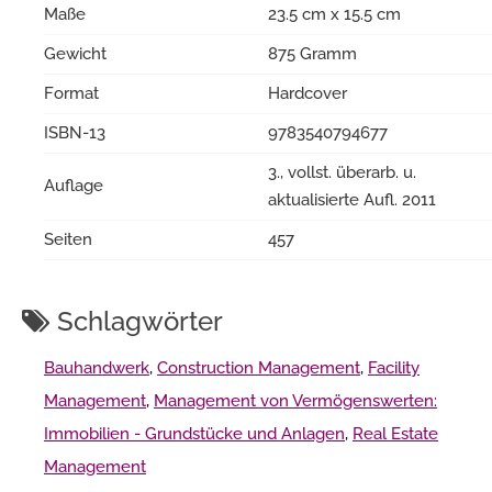
Maße
23.5 cm x 15.5 cm
Gewicht
875 Gramm
Format
Hardcover
ISBN-13
9783540794677
3., vollst. überarb. u.
Auflage
aktualisierte Aufl. 2011
Seiten
457
Schlagwörter
Bauhandwerk
,
Construction Management
,
Facility
Management
,
Management von Vermögenswerten:
Immobilien - Grundstücke und Anlagen
,
Real Estate
Management