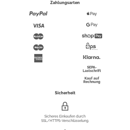
Zahlungsarten
Paypal
Apple
Pay
Visa
Google
Pay
Mastercard
Shopify
Pay
Maestro
Eps-
Überweisung
Klarna
American
Express
SEPA-
Lastschrift
Kauf auf
Rechnung
Sicherheit
SSL/HTTPS-
Verschlüsselung
Sicheres Einkaufen durch
SSL/HTTPS-Verschlüsselung.