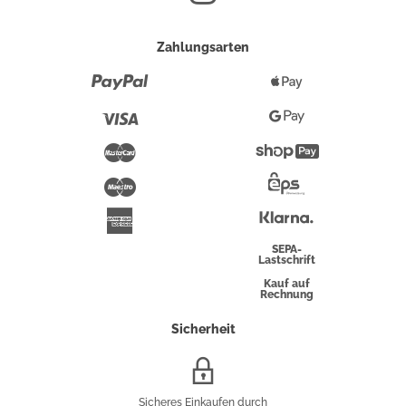
Zahlungsarten
Paypal
Apple
Pay
Visa
Google
Pay
Mastercard
Shopify
Pay
Maestro
Eps-
Überweisung
Klarna
American
Express
SEPA-
Lastschrift
Kauf auf
Rechnung
Sicherheit
SSL/HTTPS-
Verschlüsselung
Sicheres Einkaufen durch