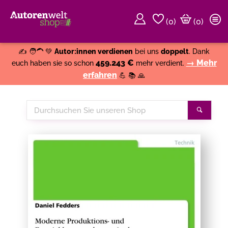
(
0
)
(0)
Weiter einkaufen
Close
✍️ 🧑‍🦱 💚
Autor:innen verdienen
bei uns
doppelt
. Dank
459.243 €
→ Mehr
euch haben sie so schon
mehr verdient.
erfahren
💪 📚 🙏
Durchsuchen
Suche
Sie
unseren
Shop