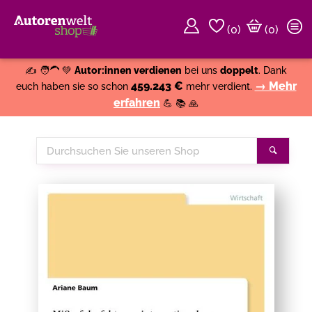
(
0
)
(0)
Weiter einkaufen
Close
✍️ 🧑‍🦱 💚
Autor:innen verdienen
bei uns
doppelt
. Dank
459.243 €
→ Mehr
euch haben sie so schon
mehr verdient.
erfahren
💪 📚 🙏
Durchsuchen
Suche
Sie
unseren
Shop