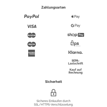
Zahlungsarten
Paypal
Apple
Pay
Visa
Google
Pay
Mastercard
Shopify
Pay
Maestro
Eps-
Überweisung
Klarna
American
Express
SEPA-
Lastschrift
Kauf auf
Rechnung
Sicherheit
SSL/HTTPS-
Verschlüsselung
Sicheres Einkaufen durch
SSL/HTTPS-Verschlüsselung.