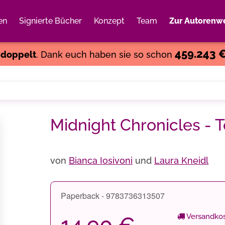
en
Signierte Bücher
Konzept
Team
Zur Autorenwe
Weiter einkaufen
Close
459.243 
s
doppelt
. Dank euch haben sie so schon
Midnight Chronicles -
von
Bianca Iosivoni
und
Laura Kneidl
Paperback - 9783736313507
Versandkos