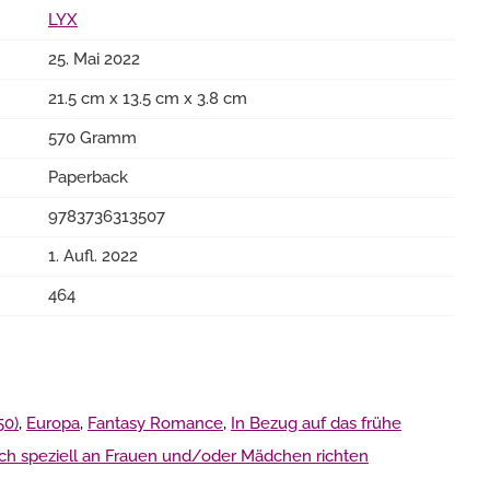
LYX
25. Mai 2022
21.5 cm x 13.5 cm x 3.8 cm
570 Gramm
Paperback
9783736313507
1. Aufl. 2022
464
50)
,
Europa
,
Fantasy Romance
,
In Bezug auf das frühe
ch speziell an Frauen und/oder Mädchen richten