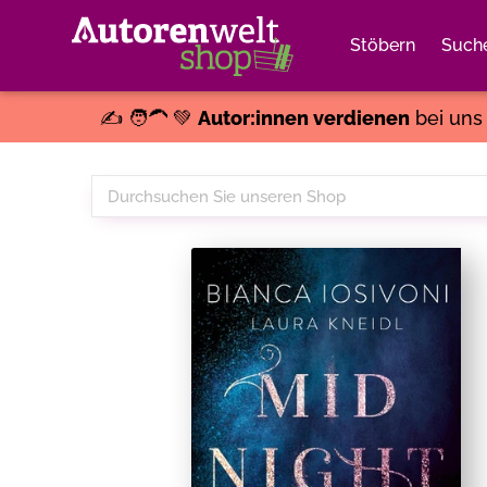
Stöbern
Such
✍️ 🧑‍🦱 💚
Autor:innen verdienen
bei un
Durchsuchen
Sie
unseren
Shop