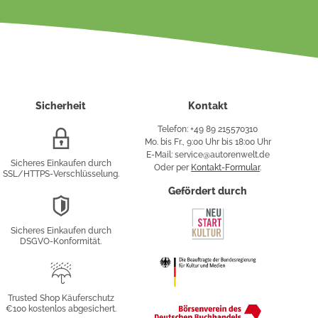
Sicherheit
Kontakt
Telefon: +49 89 215570310
SSL/HTTPS-
Mo. bis Fr., 9:00 Uhr bis 18:00 Uhr
Verschlüsselung
E-Mail: service@autorenwelt.de
Sicheres Einkaufen durch
Oder per
Kontakt-Formular
.
SSL/HTTPS-Verschlüsselung.
fy
Gefördert durch
DSGVO-
Konformität
Sicheres Einkaufen durch
sung
DSGVO-Konformität.
Trusted
Shop
Trusted Shop Käuferschutz
€100 kostenlos abgesichert.
Käuferschutz