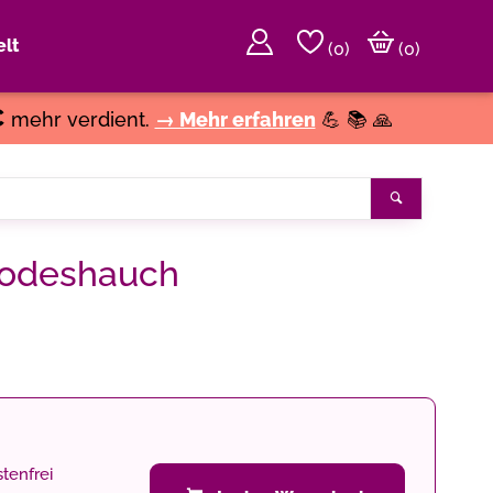
lt
(
0
)
(0)
€
mehr verdient.
→ Mehr erfahren
💪 📚 🙏
Suchen
 Todeshauch
tenfrei