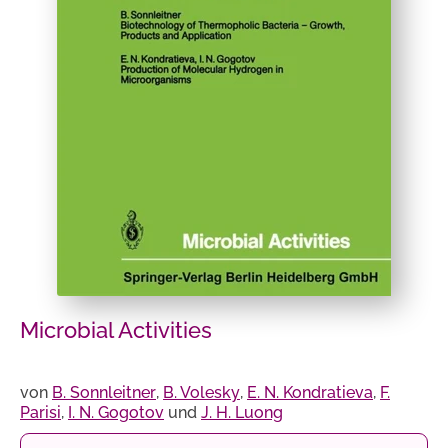
Microbial Activities
von
B. Sonnleitner
,
B. Volesky
,
E. N. Kondratieva
,
F.
Parisi
,
I. N. Gogotov
und
J. H. Luong