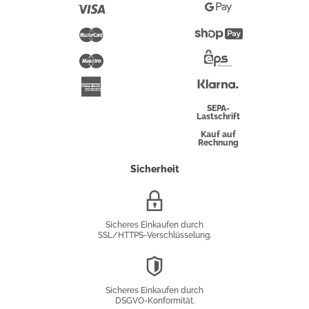
Pay
Visa
Google
Pay
Mastercard
Shopify
Pay
Maestro
Eps-
Überweisung
Klarna
American
Express
SEPA-
Lastschrift
Kauf auf
Rechnung
Sicherheit
SSL/HTTPS-
Verschlüsselung
Sicheres Einkaufen durch
SSL/HTTPS-Verschlüsselung.
DSGVO-
Konformität
Sicheres Einkaufen durch
DSGVO-Konformität.