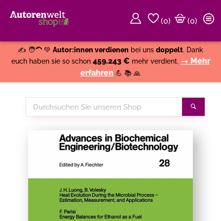
(
0
)
(0)
Weiter einkaufen
Close
✍️ 🧑‍🦱 💚
Autor:innen verdienen
bei uns
doppelt
. Dank
459.243 €
→ Mehr
euch haben sie so schon
mehr verdient.
erfahren
💪 📚 🙏
Durchsuchen
Suche
Sie
unseren
Shop