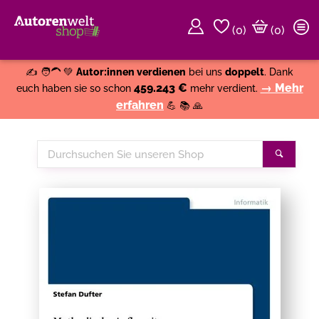
(
0
)
(0)
Weiter einkaufen
Close
✍️ 🧑‍🦱 💚
Autor:innen verdienen
bei uns
doppelt
. Dank
459.243 €
→ Mehr
euch haben sie so schon
mehr verdient.
erfahren
💪 📚 🙏
Durchsuchen
Suche
Sie
unseren
Shop