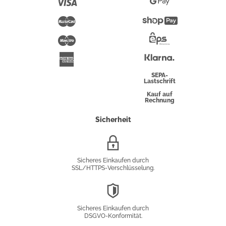
Visa
Google
Pay
Mastercard
Shopify
Pay
Maestro
Eps-
Überweisung
Klarna
American
Express
SEPA-
Lastschrift
Kauf auf
Rechnung
Sicherheit
SSL/HTTPS-
Verschlüsselung
Sicheres Einkaufen durch
SSL/HTTPS-Verschlüsselung.
DSGVO-
Konformität
Sicheres Einkaufen durch
DSGVO-Konformität.