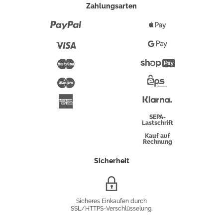
Zahlungsarten
Paypal
Apple
Pay
Visa
Google
Pay
Mastercard
Shopify
Pay
Maestro
Eps-
Überweisung
Klarna
American
Express
SEPA-
Lastschrift
Kauf auf
Rechnung
Sicherheit
SSL/HTTPS-
Verschlüsselung
Sicheres Einkaufen durch
SSL/HTTPS-Verschlüsselung.