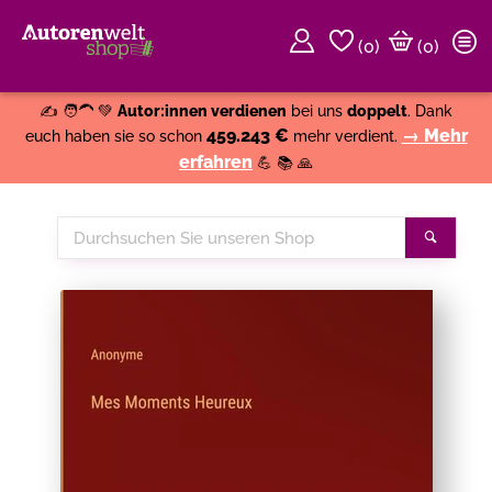
(
0
)
(0)
Weiter einkaufen
Close
✍️ 🧑‍🦱 💚
Autor:innen verdienen
bei uns
doppelt
. Dank
459.243 €
→ Mehr
euch haben sie so schon
mehr verdient.
erfahren
💪 📚 🙏
Durchsuchen
Suche
Sie
unseren
Shop