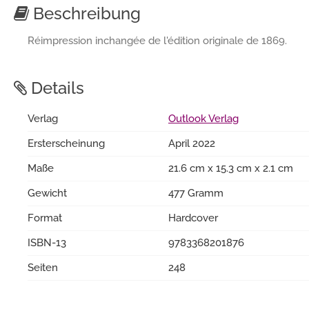
Beschreibung
Réimpression inchangée de l'édition originale de 1869.
Details
Verlag
Outlook Verlag
Ersterscheinung
April 2022
Maße
21.6 cm x 15.3 cm x 2.1 cm
Gewicht
477 Gramm
Format
Hardcover
ISBN-13
9783368201876
Seiten
248