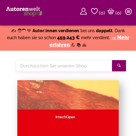
(
0
)
(0)
Weiter einkaufen
Close
✍️ 🧑‍🦱 💚
Autor:innen verdienen
bei uns
doppelt
. Dank
459.243 €
→ Mehr
euch haben sie so schon
mehr verdient.
erfahren
💪 📚 🙏
Durchsuchen
Suche
Sie
unseren
Shop