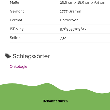
Maße
26.6 cm x 18.5 cm x 5.4 cm
Gewicht
1777 Gramm
Format
Hardcover
ISBN-13
9789535109617
Seiten
732
Schlagwörter
Onkologie
Bekannt durch