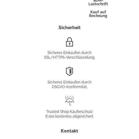
SEPA-
Lastschrift
Kauf auf
Rechnung
Sicherheit
SSL/HTTPS-
Verschlüsselung
Sicheres Einkaufen durch
SSL/HTTPS-Verschlüsselung.
DSGVO-
Konformität
Sicheres Einkaufen durch
DSGVO-Konformität.
Trusted
Shop
Trusted Shop Käuferschutz
€100 kostenlos abgesichert.
Käuferschutz
Kontakt