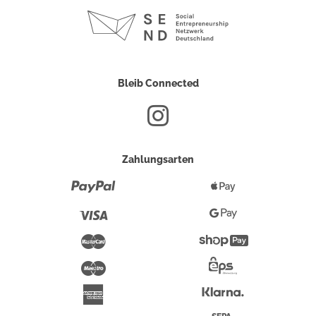
Bleib Connected
Zahlungsarten
Paypal
Apple
Pay
Visa
Google
Pay
Mastercard
Shopify
Pay
Maestro
Eps-
Überweisung
Klarna
American
Express