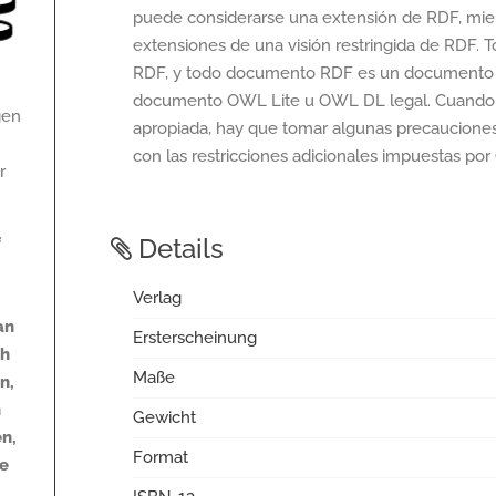
puede considerarse una extensión de RDF, mi
extensiones de una visión restringida de RDF.
RDF, y todo documento RDF es un documento 
documento OWL Lite u OWL DL legal. Cuando l
gen
apropiada, hay que tomar algunas precauciones
con las restricciones adicionales impuestas p
r
Details
f
Verlag
an
Ersterscheinung
th
Maße
n,
h
Gewicht
n,
Format
ne