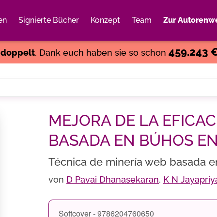
en
Signierte Bücher
Konzept
Team
Zur Autorenwe
Weiter einkaufen
Close
459.243 
s
doppelt
. Dank euch haben sie so schon
MEJORA DE LA EFICAC
BASADA EN BÚHOS EN
Técnica de minería web basada e
von
D Pavai Dhanasekaran
,
K N Jayapri
Softcover - 9786204760650