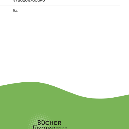
9786204760650
64