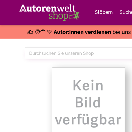
Stöbern
Such
✍️ 🧑‍🦱 💚
Autor:innen verdienen
bei un
Durchsuchen
Sie
unseren
Shop