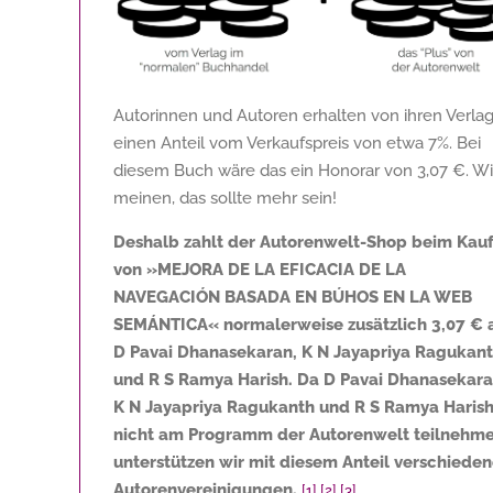
Autorinnen und Autoren erhalten von ihren Verla
einen Anteil vom Verkaufspreis von etwa 7%. Bei
diesem Buch wäre das ein Honorar von
3,07 €
. Wi
meinen, das sollte mehr sein!
Deshalb zahlt der Autorenwelt-Shop beim Kau
von »MEJORA DE LA EFICACIA DE LA
NAVEGACIÓN BASADA EN BÚHOS EN LA WEB
SEMÁNTICA« normalerweise zusätzlich
3,07 €
D Pavai Dhanasekaran, K N Jayapriya Ragukan
und R S Ramya Harish. Da D Pavai Dhanasekara
K N Jayapriya Ragukanth und R S Ramya Haris
nicht am Programm der Autorenwelt teilnehme
unterstützen wir mit diesem Anteil verschiede
Autorenvereinigungen.
[1]
[2]
[3]