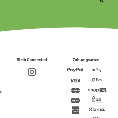
Bleib Connected
Zahlungsarten
Paypal
Apple
Pay
Visa
Google
Pay
Mastercard
Shopi
um
Pay
Maestro
Eps-
Überwei
Klarna
American