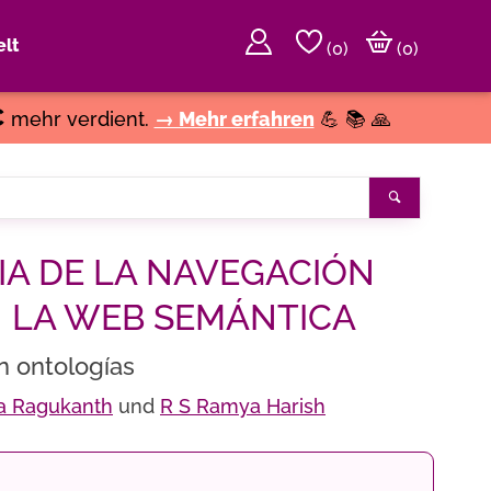
lt
(
0
)
(0)
€
mehr verdient.
→ Mehr erfahren
💪 📚 🙏
Suchen
IA DE LA NAVEGACIÓN
 LA WEB SEMÁNTICA
n ontologías
ya Ragukanth
und
R S Ramya Harish