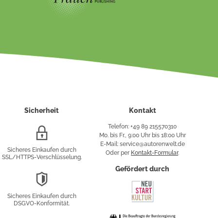
Sicherheit
Kontakt
Telefon: +49 89 215570310
SSL/HTTPS-
Mo. bis Fr., 9:00 Uhr bis 18:00 Uhr
Verschlüsselung
E-Mail: service@autorenwelt.de
Sicheres Einkaufen durch
Oder per
Kontakt-Formular
.
SSL/HTTPS-Verschlüsselung.
fy
Gefördert durch
DSGVO-
Konformität
Sicheres Einkaufen durch
sung
DSGVO-Konformität.