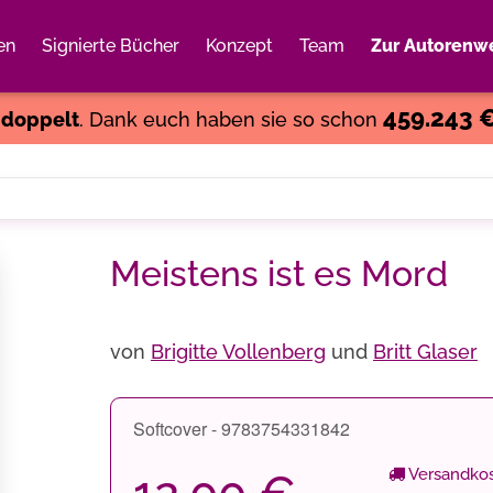
en
Signierte Bücher
Konzept
Team
Zur Autorenwe
Weiter einkaufen
Close
459.243 
s
doppelt
. Dank euch haben sie so schon
Meistens ist es Mord
von
Brigitte Vollenberg
und
Britt Glaser
Softcover - 9783754331842
Versandkos