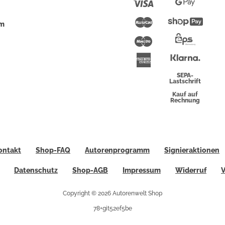
Visa
Google
Pay
Mastercard
Shopi
um
Pay
Maestro
Eps-
Überwei
Klarna
American
Express
SEPA-
Lastschrift
Kauf auf
Rechnung
ontakt
Shop-FAQ
Autorenprogramm
Signieraktionen
Datenschutz
Shop-AGB
Impressum
Widerruf
V
Copyright © 2026 Autorenwelt Shop
78+git52ef5be