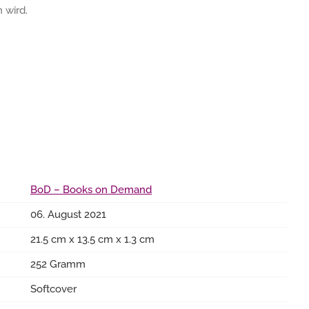
 wird.
BoD – Books on Demand
06. August 2021
21.5 cm x 13.5 cm x 1.3 cm
252 Gramm
Softcover