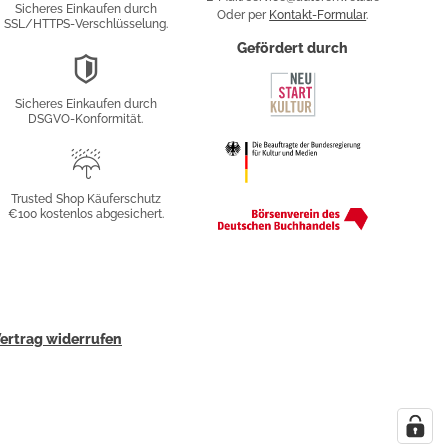
Sicheres Einkaufen durch
Oder per
Kontakt-Formular
.
SSL/HTTPS-Verschlüsselung.
fy
Gefördert durch
DSGVO-
Konformität
Sicheres Einkaufen durch
sung
DSGVO-Konformität.
Trusted
Shop
Trusted Shop Käuferschutz
€100 kostenlos abgesichert.
Käuferschutz
ertrag widerrufen