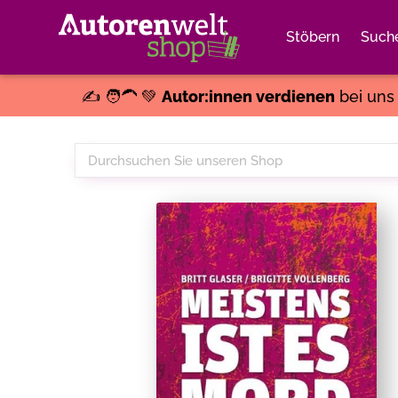
Stöbern
Such
✍️ 🧑‍🦱 💚
Autor:innen verdienen
bei un
Durchsuchen
Sie
unseren
Shop