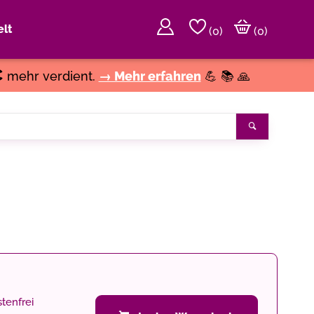
lt
(
0
)
(0)
€
mehr verdient.
→ Mehr erfahren
💪 📚 🙏
Suchen
tenfrei