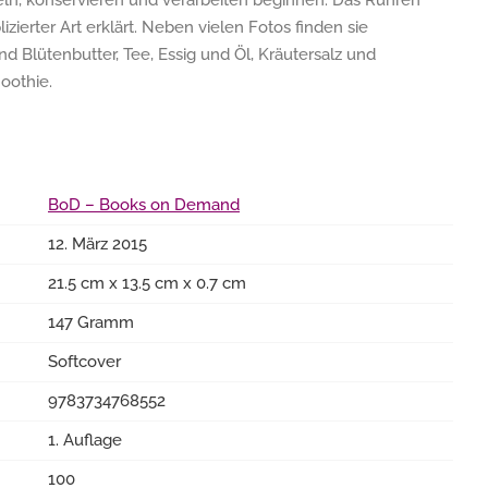
eln, konservieren und verarbeiten beginnen. Das Rühren
ierter Art erklärt. Neben vielen Fotos finden sie
nd Blütenbutter, Tee, Essig und Öl, Kräutersalz und
moothie.
BoD – Books on Demand
12. März 2015
21.5 cm x 13.5 cm x 0.7 cm
147 Gramm
Softcover
9783734768552
1. Auflage
100