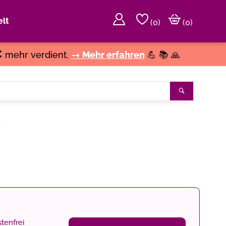
lt
(
0
)
(0)
€
mehr verdient.
→ Mehr erfahren
💪 📚 🙏
Suchen
r
tenfrei