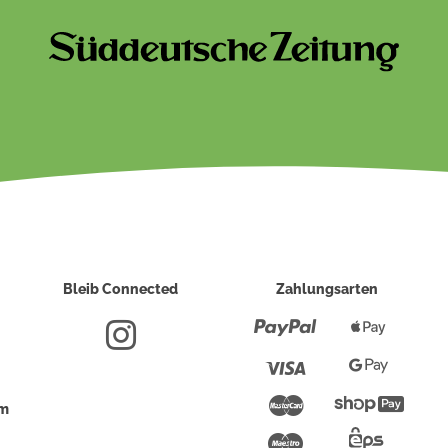
Bleib Connected
Zahlungsarten
Paypal
Apple
Pay
Visa
Google
Pay
Mastercard
Shopi
um
Pay
Maestro
Eps-