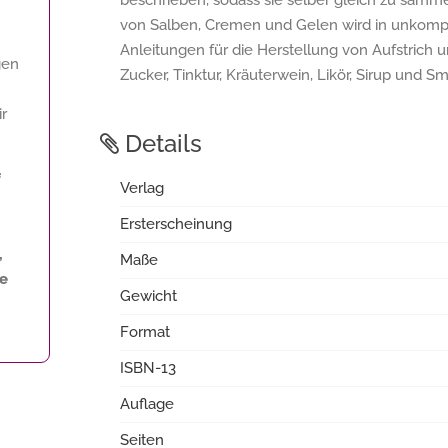
beschrieben, sodass sie selber gleich zu samm
von Salben, Cremen und Gelen wird in unkompliz
Anleitungen für die Herstellung von Aufstrich u
gen
Zucker, Tinktur, Kräuterwein, Likör, Sirup und S
ir
Details
f
Verlag
Ersterscheinung
,
Maße
ne
Gewicht
Format
ISBN-13
Auflage
Seiten