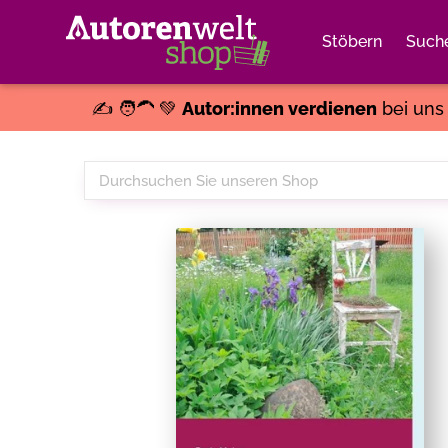
Stöbern
Such
✍️ 🧑‍🦱 💚
Autor:innen verdienen
bei un
Durchsuchen
Sie
unseren
Shop