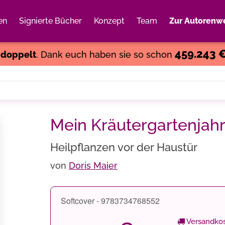
en
Signierte Bücher
Konzept
Team
Zur Autorenwe
Weiter einkaufen
Close
459.243 
s
doppelt
. Dank euch haben sie so schon
Mein Kräutergartenjah
Heilpflanzen vor der Haustür
von
Doris Maier
Softcover - 9783734768552
Versandkos