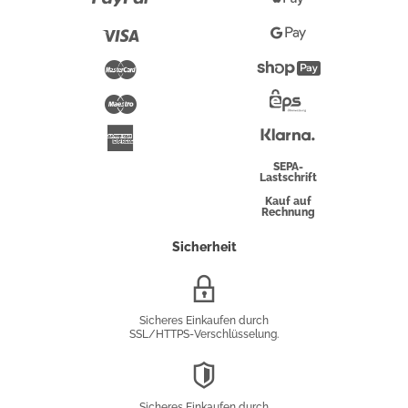
Pay
Visa
Google
Pay
Mastercard
Shopify
Pay
Maestro
Eps-
Überweisung
Klarna
American
Express
SEPA-
Lastschrift
Kauf auf
Rechnung
Sicherheit
SSL/HTTPS-
Verschlüsselung
Sicheres Einkaufen durch
SSL/HTTPS-Verschlüsselung.
DSGVO-
Konformität
Sicheres Einkaufen durch