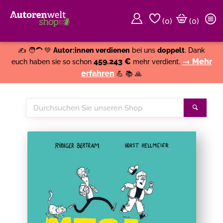
(
0
)
(0)
Weiter einkaufen
Close
✍️ 🧑‍🦱 💚
Autor:innen verdienen
bei uns
doppelt
. Dank
459.243 €
→ Mehr
euch haben sie so schon
mehr verdient.
erfahren
💪 📚 🙏
Durchsuchen
Suche
Sie
unseren
Shop