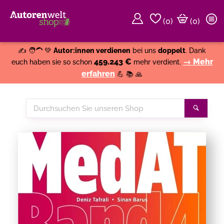
(
0
)
(0)
Weiter einkaufen
Close
✍️ 🧑‍🦱 💚
Autor:innen verdienen
bei uns
doppelt
. Dank
459.243 €
→ Mehr
euch haben sie so schon
mehr verdient.
erfahren
💪 📚 🙏
Durchsuchen
Suche
Sie
unseren
Shop