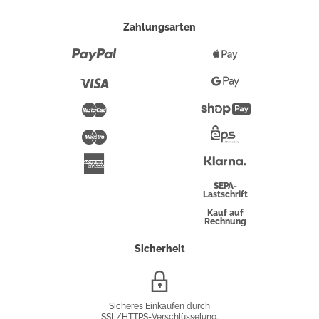
Zahlungsarten
Paypal
Apple
Pay
Visa
Google
Pay
Mastercard
Shopify
Pay
Maestro
Eps-
Überweisung
Klarna
American
Express
SEPA-
Lastschrift
Kauf auf
Rechnung
Sicherheit
SSL/HTTPS-
Verschlüsselung
Sicheres Einkaufen durch
SSL/HTTPS-Verschlüsselung.