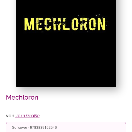
Mechloron
von
Jörn Große
Softcover - 9783839152546