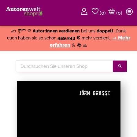
(
0
)
(0)
Weiter einkaufen
Close
✍️ 🧑‍🦱 💚
Autor:innen verdienen
bei uns
doppelt
. Dank
459.243 €
→ Mehr
euch haben sie so schon
mehr verdient.
erfahren
💪 📚 🙏
Durchsuchen
Suche
Sie
unseren
Shop