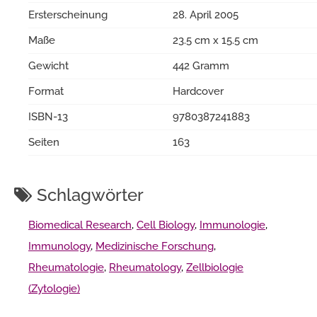
Ersterscheinung
28. April 2005
Maße
23.5 cm x 15.5 cm
Gewicht
442 Gramm
Format
Hardcover
ISBN-13
9780387241883
Seiten
163
Schlagwörter
Biomedical Research
,
Cell Biology
,
Immunologie
,
Immunology
,
Medizinische Forschung
,
Rheumatologie
,
Rheumatology
,
Zellbiologie
(Zytologie)