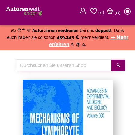
(
0
)
(0)
Weiter einkaufen
Close
✍️ 🧑‍🦱 💚
Autor:innen verdienen
bei uns
doppelt
. Dank
459.243 €
→ Mehr
euch haben sie so schon
mehr verdient.
erfahren
💪 📚 🙏
Durchsuchen
Suche
Sie
unseren
Shop