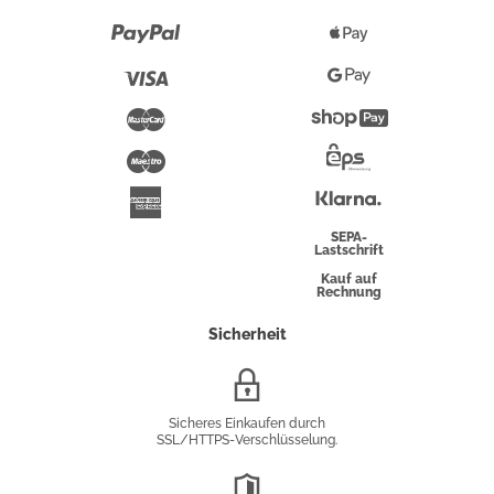
Paypal
Apple
Pay
Visa
Google
Pay
Mastercard
Shopify
Pay
Maestro
Eps-
Überweisung
Klarna
American
Express
SEPA-
Lastschrift
Kauf auf
Rechnung
Sicherheit
SSL/HTTPS-
Verschlüsselung
Sicheres Einkaufen durch
SSL/HTTPS-Verschlüsselung.
DSGVO-