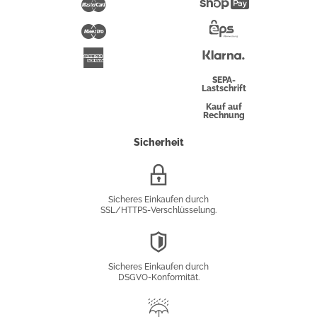
Mastercard
Shopify
Pay
Maestro
Eps-
Überweisung
Klarna
American
Express
SEPA-
Lastschrift
Kauf auf
Rechnung
Sicherheit
SSL/HTTPS-
Verschlüsselung
Sicheres Einkaufen durch
SSL/HTTPS-Verschlüsselung.
DSGVO-
Konformität
Sicheres Einkaufen durch
DSGVO-Konformität.
Trusted