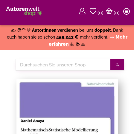
(
0
)
(0)
Weiter einkaufen
Close
✍️ 🧑‍🦱 💚
Autor:innen verdienen
bei uns
doppelt
. Dank
459.243 €
→ Mehr
euch haben sie so schon
mehr verdient.
erfahren
💪 📚 🙏
Durchsuchen
Suche
Sie
unseren
Shop