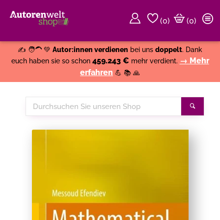
(
0
)
(0)
Weiter einkaufen
Close
✍️ 🧑‍🦱 💚
Autor:innen verdienen
bei uns
doppelt
. Dank
459.243 €
→ Mehr
euch haben sie so schon
mehr verdient.
erfahren
💪 📚 🙏
Durchsuchen
Suche
Sie
unseren
Shop