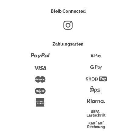
Bleib Connected
Zahlungsarten
Paypal
Apple
Pay
Visa
Google
Pay
Mastercard
Shopify
Pay
Maestro
Eps-
Überweisung
Klarna
American
Express
SEPA-
Lastschrift
Kauf auf
Rechnung