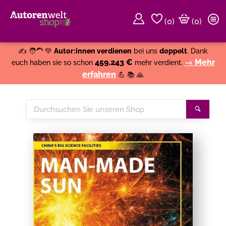
(
0
)
(0)
Weiter einkaufen
Close
✍️ 🧑‍🦱 💚
Autor:innen verdienen
bei uns
doppelt
. Dank
459.243 €
→ Mehr
euch haben sie so schon
mehr verdient.
erfahren
💪 📚 🙏
Durchsuchen
Suche
Sie
unseren
Shop