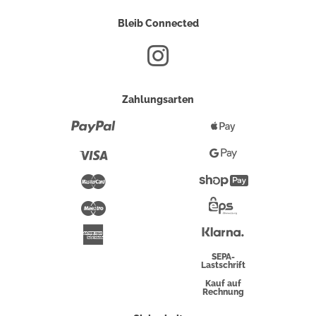
Bleib Connected
Zahlungsarten
Paypal
Apple
Pay
Visa
Google
Pay
Mastercard
Shopify
Pay
Maestro
Eps-
Überweisung
Klarna
American
Express
SEPA-
Lastschrift
Kauf auf
Rechnung