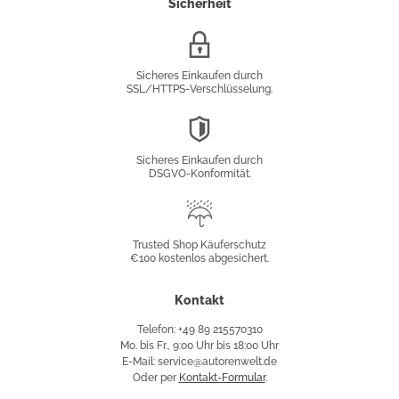
Sicherheit
SSL/HTTPS-
Verschlüsselung
Sicheres Einkaufen durch
SSL/HTTPS-Verschlüsselung.
DSGVO-
Konformität
Sicheres Einkaufen durch
DSGVO-Konformität.
Trusted
Shop
Trusted Shop Käuferschutz
€100 kostenlos abgesichert.
Käuferschutz
Kontakt
Telefon: +49 89 215570310
Mo. bis Fr., 9:00 Uhr bis 18:00 Uhr
E-Mail: service@autorenwelt.de
Oder per
Kontakt-Formular
.