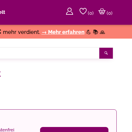
lt
(
0
)
(0)
€
mehr verdient.
→ Mehr erfahren
💪 📚 🙏
Suchen
k
tenfrei