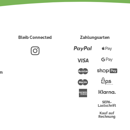
Bleib Connected
Zahlungsarten
Paypal
Apple
Pay
Visa
Google
Pay
Mastercard
Shopi
um
Pay
Maestro
Eps-
Überwei
Klarna
American
Express
SEPA-
Lastschrift
Kauf auf
Rechnung