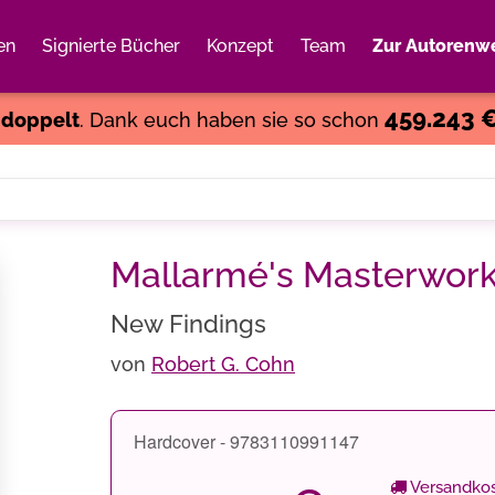
en
Signierte Bücher
Konzept
Team
Zur Autorenwe
Weiter einkaufen
Close
459.243 
s
doppelt
. Dank euch haben sie so schon
Mallarmé's Masterwor
New Findings
von
Robert G. Cohn
Hardcover - 9783110991147
Versandkos