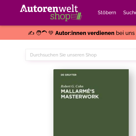
Stöbern
Such
✍️ 🧑‍🦱 💚
Autor:innen verdienen
bei un
Durchsuchen
Sie
unseren
Shop