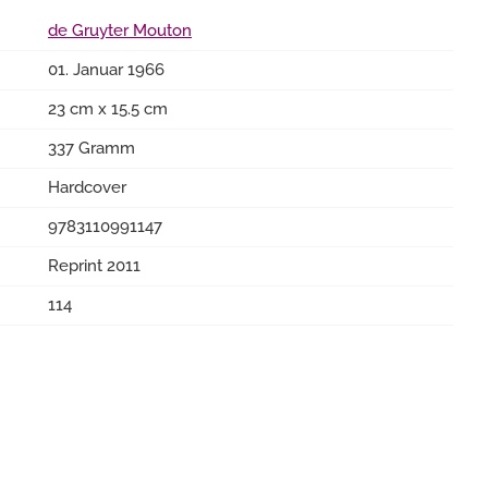
de Gruyter Mouton
01. Januar 1966
23 cm x 15.5 cm
337 Gramm
Hardcover
9783110991147
Reprint 2011
114