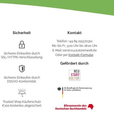
Sicherheit
Kontakt
Telefon: +49 89 215570310
SSL/HTTPS-
Mo. bis Fr., 9:00 Uhr bis 18:00 Uhr
Verschlüsselung
E-Mail: service@autorenwelt.de
Sicheres Einkaufen durch
Oder per
Kontakt-Formular
.
SSL/HTTPS-Verschlüsselung.
fy
Gefördert durch
DSGVO-
Konformität
Sicheres Einkaufen durch
sung
DSGVO-Konformität.
Trusted
Shop
Trusted Shop Käuferschutz
€100 kostenlos abgesichert.
Käuferschutz