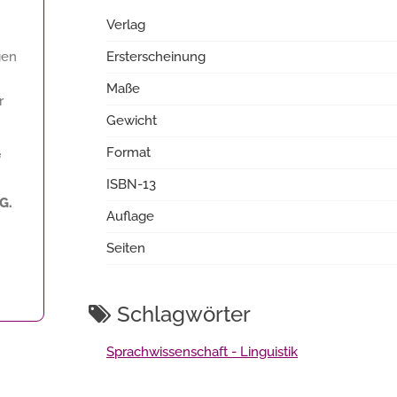
Verlag
gen
Ersterscheinung
Maße
r
Gewicht
Format
f
ISBN-13
G.
Auflage
Seiten
Schlagwörter
Sprachwissenschaft - Linguistik