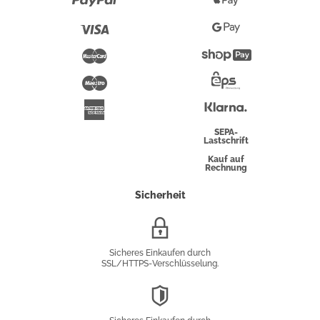
Paypal
Apple
Pay
Visa
Google
Pay
Mastercard
Shopify
Pay
Maestro
Eps-
Überweisung
Klarna
American
Express
SEPA-
Lastschrift
Kauf auf
Rechnung
Sicherheit
SSL/HTTPS-
Verschlüsselung
Sicheres Einkaufen durch
SSL/HTTPS-Verschlüsselung.
DSGVO-
Konformität