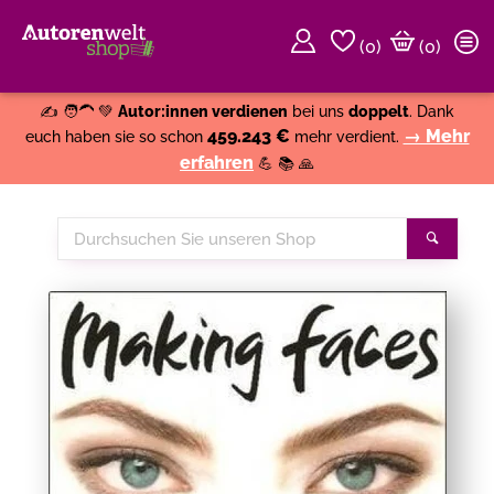
(
0
)
(0)
Weiter einkaufen
Close
✍️ 🧑‍🦱 💚
Autor:innen verdienen
bei uns
doppelt
. Dank
459.243 €
→ Mehr
euch haben sie so schon
mehr verdient.
erfahren
💪 📚 🙏
Durchsuchen
Suche
Sie
unseren
Shop