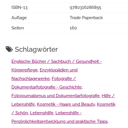
ISBN-13
9780316286855
Auflage
Trade Paperback
Seiten
160
Schlagwörter
Englische Bücher / Sachbuch / Gesundheit -
Körperpflege
,
Enzyklopädien und
Nachschlagewerke
,
Fotografie /
Dokumentarfotografie - Geschichte
,
Fotojournalismus und Dokumentarfotografie
,
Hilfe /
Lebenshilfe
,
Kosmetik - Haare und Beauty
,
Kosmetik
/ Schön
,
Lebenshilfe
,
Lebenshilfe -
Persönlichkeitsentwicklung und praktische Tipps
,