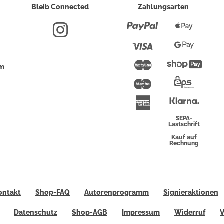
Bleib Connected
Zahlungsarten
Paypal
Apple
Pay
Visa
Google
Pay
Mastercard
Shopi
um
Pay
Maestro
Eps-
Überwei
Klarna
American
Express
SEPA-
Lastschrift
Kauf auf
Rechnung
ontakt
Shop-FAQ
Autorenprogramm
Signieraktionen
Datenschutz
Shop-AGB
Impressum
Widerruf
V