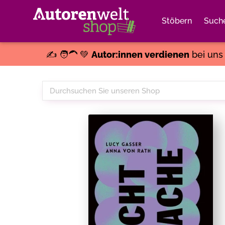
Stöbern
Such
✍️ 🧑‍🦱 💚
Autor:innen verdienen
bei un
Durchsuchen
Sie
unseren
Shop