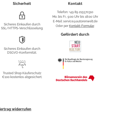
Sicherheit
Kontakt
Telefon: +49 89 215570310
SSL/HTTPS-
Mo. bis Fr., 9:00 Uhr bis 18:00 Uhr
Verschlüsselung
E-Mail: service@autorenwelt.de
Sicheres Einkaufen durch
Oder per
Kontakt-Formular
.
SSL/HTTPS-Verschlüsselung.
fy
Gefördert durch
DSGVO-
Konformität
Sicheres Einkaufen durch
sung
DSGVO-Konformität.
Trusted
Shop
Trusted Shop Käuferschutz
€100 kostenlos abgesichert.
Käuferschutz
ertrag widerrufen