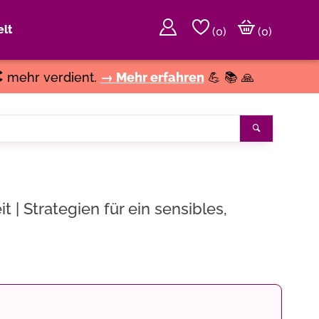
lt
(
0
)
(0)
€
mehr verdient.
→ Mehr erfahren
💪 📚 🙏
Suchen
t | Strategien für ein sensibles,