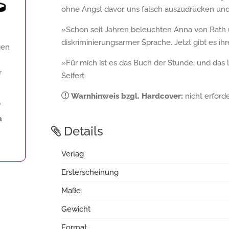
ohne Angst davor, uns falsch auszudrücken un
»Schon seit Jahren beleuchten Anna von Rath
diskriminierungsarmer Sprache. Jetzt gibt es i
gen
»Für mich ist es das Buch der Stunde, und das lä
r
Seifert
Warnhinweis bzgl. Hardcover:
nicht erforde
f
a
Details
Verlag
Ersterscheinung
Maße
Gewicht
Format