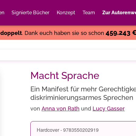
en
Signierte Bücher
Konzept
Team
Zur Autorenwe
Weiter einkaufen
Close
459.243 
s
doppelt
. Dank euch haben sie so schon
Macht Sprache
Ein Manifest für mehr Gerechtigkei
diskriminierungsarmes Sprechen
von
Anna von Rath
und
Lucy Gasser
Hardcover - 9783550202919