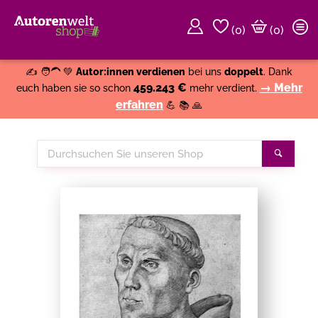
(
0
)
(0)
Weiter einkaufen
Close
✍️ 🧑‍🦱 💚
Autor:innen verdienen
bei uns
doppelt
. Dank
459.243 €
→ Mehr
euch haben sie so schon
mehr verdient.
erfahren
💪 📚 🙏
Durchsuchen
Suche
Sie
unseren
Shop