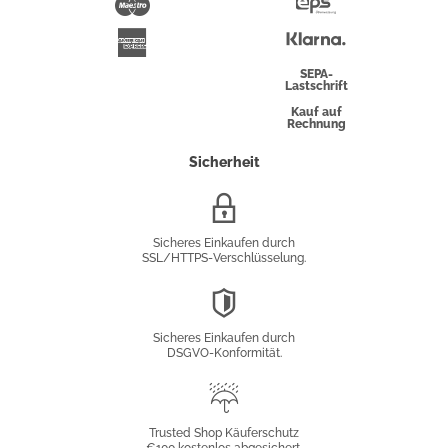
Maestro
Eps-
Überweisung
Klarna
American
Express
SEPA-
Lastschrift
Kauf auf
Rechnung
Sicherheit
SSL/HTTPS-
Verschlüsselung
Sicheres Einkaufen durch
SSL/HTTPS-Verschlüsselung.
DSGVO-
Konformität
Sicheres Einkaufen durch
DSGVO-Konformität.
Trusted
Shop
Trusted Shop Käuferschutz