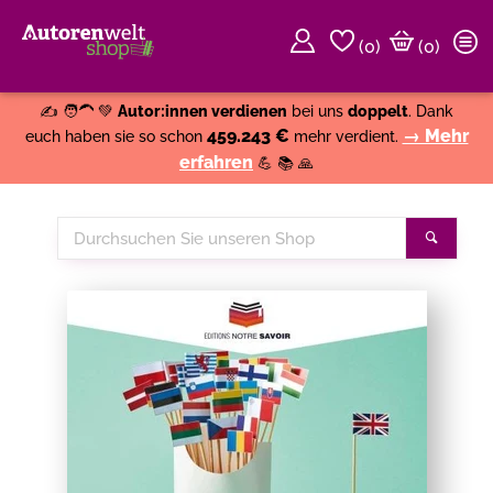
(
0
)
(0)
Weiter einkaufen
Close
✍️ 🧑‍🦱 💚
Autor:innen verdienen
bei uns
doppelt
. Dank
459.243 €
→ Mehr
euch haben sie so schon
mehr verdient.
erfahren
💪 📚 🙏
Durchsuchen
Suche
Sie
unseren
Shop