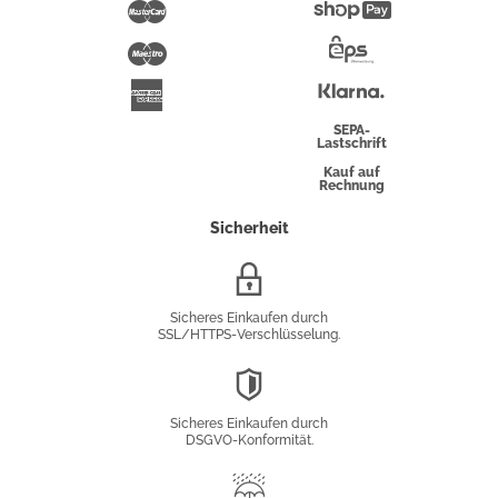
Pay
Mastercard
Shopify
Pay
Maestro
Eps-
Überweisung
Klarna
American
Express
SEPA-
Lastschrift
Kauf auf
Rechnung
Sicherheit
SSL/HTTPS-
Verschlüsselung
Sicheres Einkaufen durch
SSL/HTTPS-Verschlüsselung.
DSGVO-
Konformität
Sicheres Einkaufen durch
DSGVO-Konformität.
Trusted