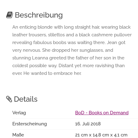
Beschreibung
An enticing blonde with long straight hair, wearing black
leather trousers, stilettos and a black cashmere pullover
revealing fabulous boobs was waiting there. Jean got
very nervous. She dropped her sunglasses, and
stunning Leanna greeted the father of her son in the
coldest possible way. Distant yet more ravishing than
ever. He wanted to embrace her.
Details
Verlag
BoD - Books on Demand
Ersterscheinung
16. Juli 2018
Maße
21 cm x 14.8 cm x 4.1 cm