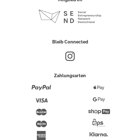
Bleib Connected
Zahlungsarten
Paypal
Apple
Pay
Visa
Google
Pay
Mastercard
Shopify
Pay
Maestro
Eps-
Überweisung
Klarna
American