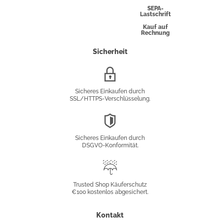
Express
SEPA-
Lastschrift
Kauf auf
Rechnung
Sicherheit
SSL/HTTPS-
Verschlüsselung
Sicheres Einkaufen durch
SSL/HTTPS-Verschlüsselung.
DSGVO-
Konformität
Sicheres Einkaufen durch
DSGVO-Konformität.
Trusted
Shop
Trusted Shop Käuferschutz
€100 kostenlos abgesichert.
Käuferschutz
Kontakt