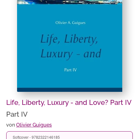
Life, Liberty, Luxury - and Love? Part IV
Part IV
von
Olivier Guigues
Softcover - 9782322146185