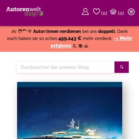
(
0
)
(0)
Weiter einkaufen
Close
✍️ 🧑‍🦱 💚
Autor:innen verdienen
bei uns
doppelt
. Dank
459.243 €
→ Mehr
euch haben sie so schon
mehr verdient.
erfahren
💪 📚 🙏
Durchsuchen
Suche
Sie
unseren
Shop