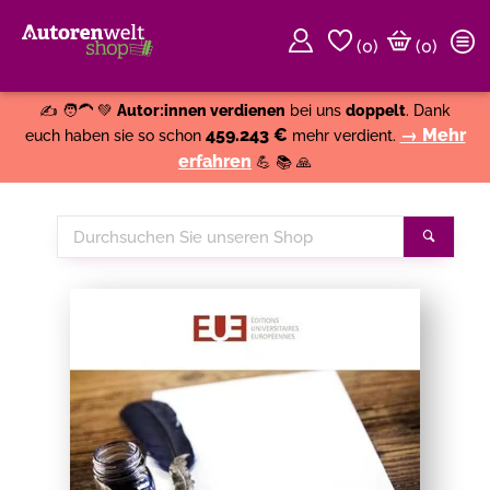
(
0
)
(0)
Weiter einkaufen
Close
✍️ 🧑‍🦱 💚
Autor:innen verdienen
bei uns
doppelt
. Dank
459.243 €
→ Mehr
euch haben sie so schon
mehr verdient.
erfahren
💪 📚 🙏
Durchsuchen
Suche
Sie
unseren
Shop