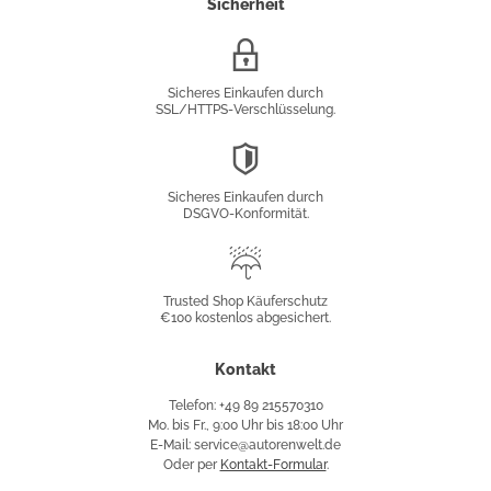
Sicherheit
SSL/HTTPS-
Verschlüsselung
Sicheres Einkaufen durch
SSL/HTTPS-Verschlüsselung.
DSGVO-
Konformität
Sicheres Einkaufen durch
DSGVO-Konformität.
Trusted
Shop
Trusted Shop Käuferschutz
€100 kostenlos abgesichert.
Käuferschutz
Kontakt
Telefon: +49 89 215570310
Mo. bis Fr., 9:00 Uhr bis 18:00 Uhr
E-Mail: service@autorenwelt.de
Oder per
Kontakt-Formular
.