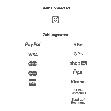
Bleib Connected
Zahlungsarten
Paypal
Apple
Pay
Visa
Google
Pay
Mastercard
Shopify
Pay
Maestro
Eps-
Überweisung
Klarna
American
Express
SEPA-
Lastschrift
Kauf auf
Rechnung