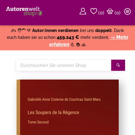
(
0
)
(0)
Weiter einkaufen
Close
✍️ 🧑‍🦱 💚
Autor:innen verdienen
bei uns
doppelt
. Dank
459.243 €
→ Mehr
euch haben sie so schon
mehr verdient.
erfahren
💪 📚 🙏
Durchsuchen
Suche
Sie
unseren
Shop