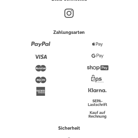
Zahlungsarten
Paypal
Apple
Pay
Visa
Google
Pay
Mastercard
Shopify
Pay
Maestro
Eps-
Überweisung
Klarna
American
Express
SEPA-
Lastschrift
Kauf auf
Rechnung
Sicherheit