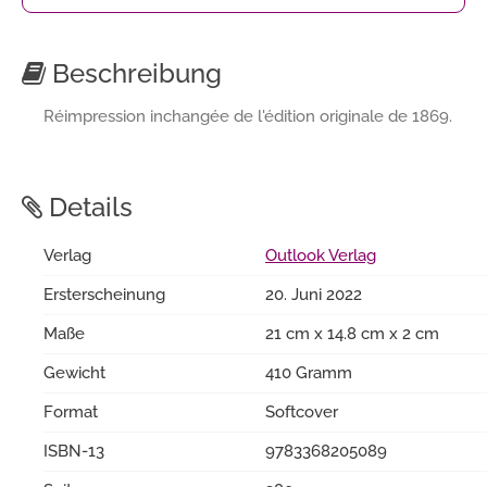
Beschreibung
Réimpression inchangée de l'édition originale de 1869.
Details
Verlag
Outlook Verlag
Ersterscheinung
20. Juni 2022
Maße
21 cm x 14.8 cm x 2 cm
Gewicht
410 Gramm
Format
Softcover
ISBN-13
9783368205089